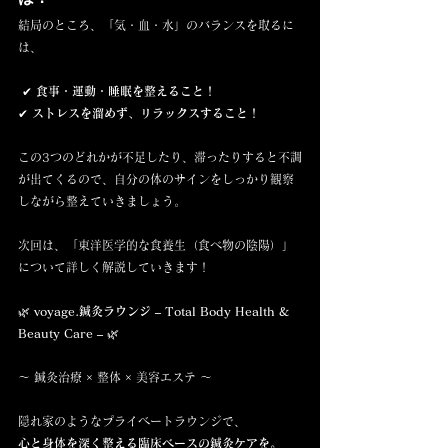
結局のところ、「気・血・水」のバランスを取るに
は、
 ✔ 
食事・運動・睡眠を整えること！
✔ 
ストレスを溜めず、リラックスすること！
この3つのどれかが不足したり、滞ったりすると不調
が出てくるので、自分の体のサインをしっかり観察
しながら整えていきましょう。
次回は、「東洋医学的な食養生（食べ物の陰陽）」
について詳しく解説していきます！
🌿 
voyage.鍼灸ラウンジ – Total Body Health & 
Beauty Care – 
🌿
〜 鍼灸治療 × 整体 × 美容エステ 〜
隠れ家のようなプライベートラウンジで、
心と身体を深く整える臨床ベースの鍼灸ケアを。