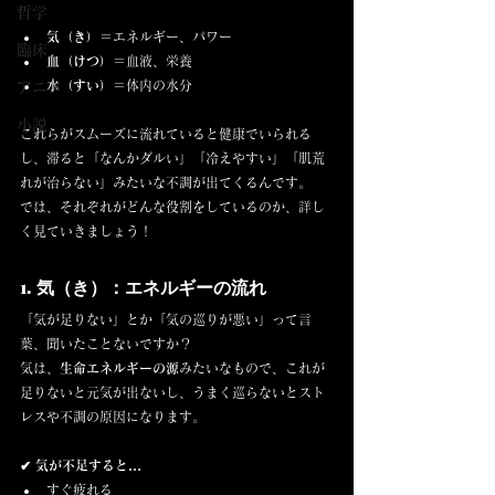
哲学
気（き）
＝エネルギー、パワー
臨床
血（けつ）
＝血液、栄養
水（すい）
＝体内の水分
アニメ
小説
これらがスムーズに流れていると健康でいられる
し、滞ると「なんかダルい」「冷えやすい」「肌荒
れが治らない」みたいな不調が出てくるんです。
では、それぞれがどんな役割をしているのか、詳し
く見ていきましょう！
1. 気（き）：エネルギーの流れ
「気が足りない」とか「気の巡りが悪い」って言
葉、聞いたことないですか？ 
気は、
生命エネルギーの源
みたいなもので、これが
足りないと元気が出ないし、うまく巡らないとスト
レスや不調の原因になります。
✔ 気が不足すると…
すぐ疲れる