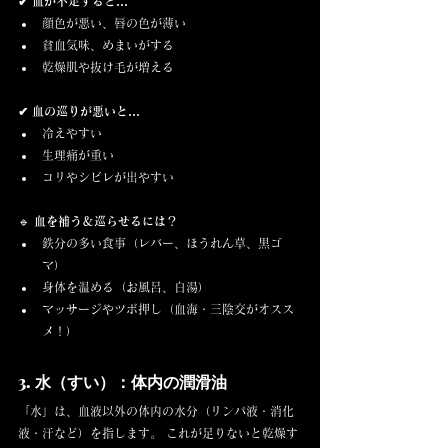
✔ 血が不足すると…
顔色が悪い、唇の色が薄い
貧血気味、めまいがする
乾燥肌や抜け毛が増える
✔ 血の巡りが悪いと…
冷えやすい
生理痛が重い
コリやシビレが出やすい
🔹 
血を補う＆巡らせるには？
鉄分の多い食事（レバー、ほうれん草、黒ゴ
マ）
身体を温める（お風呂、白湯）
マッサージやツボ押し（血海・三陰交がオスス
メ！）
3. 水（すい）：体内の潤滑油
「水」は、血液以外の体内の水分（リンパ液・消化
液・汗など）を指します。 これが足りないと乾燥す