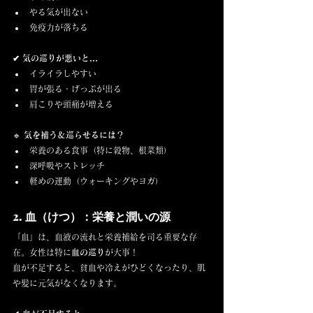
やる気が出ない
免疫力が落ちる
✔ 気の巡りが悪いと…
イライラしやすい
胃が張る・げっぷが出る
肩こりや頭痛が増える
🔹 
気を補う＆巡らせるには？
栄養のある食事（特に穀物、根菜類）
深呼吸やストレッチ
軽めの運動（ウォーキングやヨガ）
2. 血（けつ）：栄養と潤いの源
「血」は、血液の流れと栄養補給を司る重要な存
在。女性は特に
血の巡り
が大事！ 
血が不足すると、貧血や冷えがひどくなったり、肌
や髪に元気がなくなります。