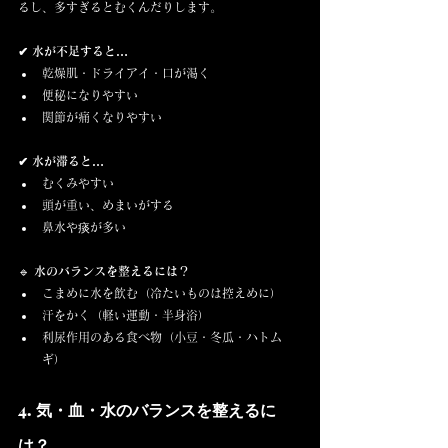
るし、多すぎるとむくんだりします。
✔ 水が不足すると…
乾燥肌・ドライアイ・口が渇く
便秘になりやすい
関節が痛くなりやすい
✔ 水が滞ると…
むくみやすい
頭が重い、めまいがする
鼻水や痰が多い
🔹 
水のバランスを整えるには？
こまめに水を飲む（冷たいものは控えめに）
汗をかく（軽い運動・半身浴）
利尿作用のある食べ物（小豆・冬瓜・ハトム
ギ）
4. 気・血・水のバランスを整えるに
は？