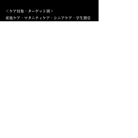
＜ケア対象・ターゲット別＞  
産後ケア・マタニティケア・シニアケア・学生割引
あり
＜施設タイプ・専門性＞  
鍼灸院・整体院・整骨院・ボディケア・リラクゼー
ションサロン
＜対応エリア＞  
六町・足立区・南花畑・北綾瀬・綾瀬・青井・梅
島・西新井・谷在家・舎人・見沼代親水公園・浅
草・北千住・南千住・上野・日暮里・西日暮里・秋
葉原・表参道・銀座・有楽町・豊洲・東京駅・丸の
内・世田谷・品川・渋谷・恵比寿・中目黒・吉祥
寺・高円寺・荻窪・三鷹・八潮・三郷・流山・松
戸・我孫子・幕張・千葉市・草加・越谷・川口・大
宮・浦和・守谷・つくばみらい・みらい平・研究学
園・つくば・千代田区・中央区・台東区・荒川区・
世田谷区・品川区・葛飾区・江戸川区・江東区