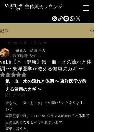
整体鍼灸ラウンジ
記事
voyage.Lab コラム
- 鍼仙人 - 高山 昌大
voyage.Lab コラム
読了時間: 5分
vol.6【基・健康】気・血・水の流れと体
健康
調 〜 東洋医学が教える健康のカギ 〜
5つ星のうちNaNと評価されています。
美容
気・血・水の流れと体調 〜 東洋医学が教
母子
える健康のカギ 〜
鍼仙人古術
皆さん、「気・血・水」って聞いたことあります
運動
か？ 
鍼仙人秘術
東洋医学では、この3つのバランスが崩れると体調不
良の原因になると考えられています。
紹介
簡単に言うと、