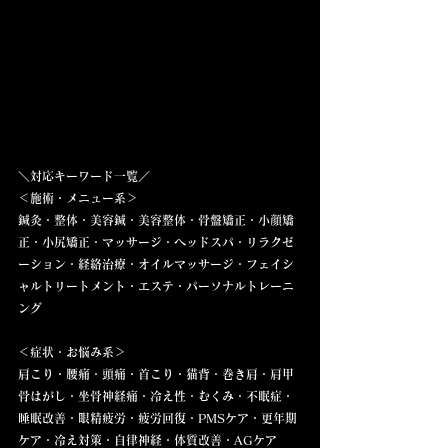
＼対応キーワード一覧／  
＜施術・メニュー系＞  
鍼灸・整体・美容鍼・美容整体・骨盤矯正・小顔矯
正・小尻矯正・マッサージ・ヘッドスパ・リラクゼ
ーション・経絡治療・オイルマッサージ・フェイシ
ャルトリートメント・エステ・パーソナルトレーニ
ング
＜症状・お悩み系＞  
肩こり・腰痛・頭痛・首こり・猫背・巻き肩・肩甲
骨はがし・坐骨神経痛・冷え性・むくみ・不眠症・
睡眠改善・眼精疲労・疲労回復・PMSケア・更年期
ケア・冷え対策・自律神経・体質改善・AGケア