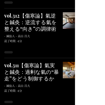
vol.312【傷寒論】氣逆
と鍼灸：逆流する氣を
整える“向き”の調律術
- 鍼仙人 - 高山 昌大
読了時間: 4分
vol.311【傷寒論】氣実
と鍼灸：過剰な氣の“暴
走”をどう制御するか
- 鍼仙人 - 高山 昌大
読了時間: 4分