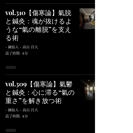
vol.310【傷寒論】氣脱
と鍼灸：魂が抜けるよ
うな“氣の離脱”を支え
る術
- 鍼仙人 - 高山 昌大
読了時間: 4分
vol.309【傷寒論】氣鬱
と鍼灸：心に滞る“氣の
重さ”を解き放つ術
- 鍼仙人 - 高山 昌大
読了時間: 4分