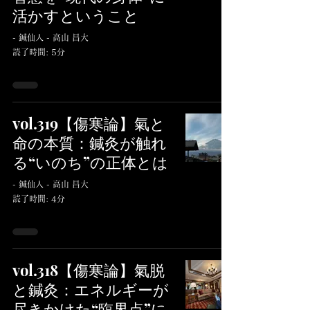
活かすということ
- 鍼仙人 - 高山 昌大
読了時間: 5分
vol.319【傷寒論】氣と
命の本質：鍼灸が触れ
る“いのち”の正体とは
- 鍼仙人 - 高山 昌大
読了時間: 4分
vol.318【傷寒論】氣脱
と鍼灸：エネルギーが
尽きかけた“臨界点”に