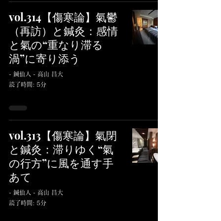
vol.314【傷寒論】氣鬱
（再訪）と鍼灸：感情
と氣の“重なり滞る
渦”に寄り添う
- 鍼仙人 - 高山 昌大
読了時間: 5分
vol.313【傷寒論】氣閉
と鍼灸：滞りゆく“氣
の行方”に風を通す手
あて
- 鍼仙人 - 高山 昌大
読了時間: 5分