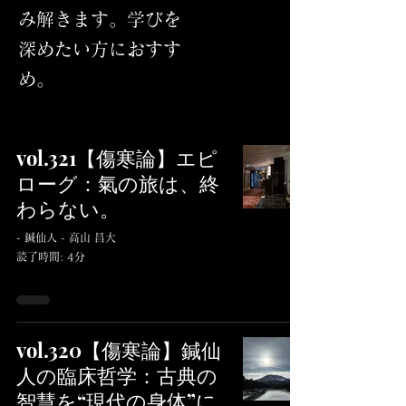
み解きます。学びを
深めたい方におすす
め。
vol.321【傷寒論】エピ
ローグ：氣の旅は、終
わらない。
- 鍼仙人 - 高山 昌大
読了時間: 4分
vol.320【傷寒論】鍼仙
人の臨床哲学：古典の
智慧を“現代の身体”に