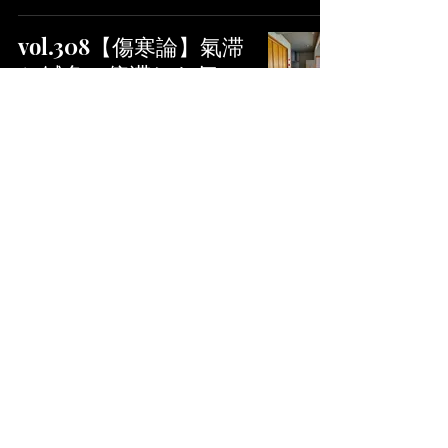
vol.308【傷寒論】氣滞
と鍼灸：停滞した氣
を“ほぐし、流す”ため
の技
- 鍼仙人 - 高山 昌大
読了時間: 4分
vol.307【傷寒論】氣虚
と鍼灸：“氣が足りな
い”という状態をどう
養うか
- 鍼仙人 - 高山 昌大
読了時間: 4分