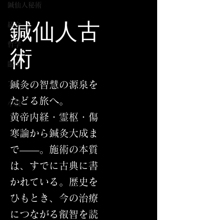
鍼仙人秘術
鍼仙人古
紹介
哲学
術
臨床
鍼灸の智慧の源泉を
アニメ
たどる旅へ。
小説
黄帝内経・霊枢・傷
寒論から鍼灸大成ま
で――。施術の本質
は、すでに古典に書
かれている。歴史を
ひもとき、今の治療
につながる叡智を読