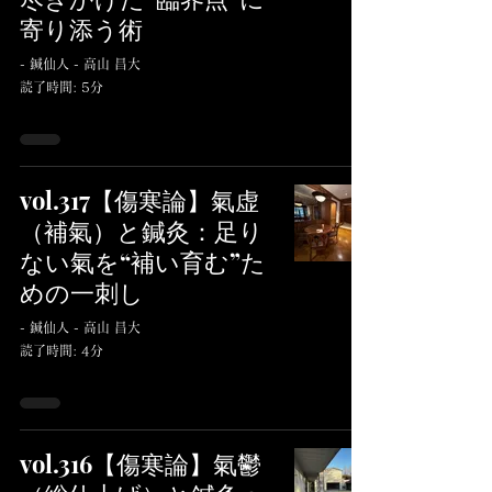
寄り添う術
- 鍼仙人 - 高山 昌大
読了時間: 5分
vol.317【傷寒論】氣虚
（補氣）と鍼灸：足り
ない氣を“補い育む”た
めの一刺し
- 鍼仙人 - 高山 昌大
読了時間: 4分
vol.316【傷寒論】氣鬱