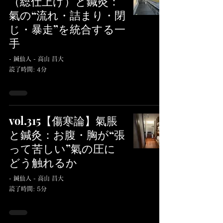
（総仕上げ）と鍼灸：
氣の“流れ・詰まり・閉
じ・暴走”を統合する一
手
- 鍼仙人 - 高山 昌大
読了時間: 4分
vol.315【傷寒論】氣脹
と鍼灸：お腹・胸が“張
って苦しい”氣の圧に
どう触れるか
- 鍼仙人 - 高山 昌大
読了時間: 5分