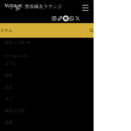
整体鍼灸ラウンジ
コラム
鍼仙人古術
voyage.Lab
コラム
健康
美容
母子
鍼仙人古術
運動