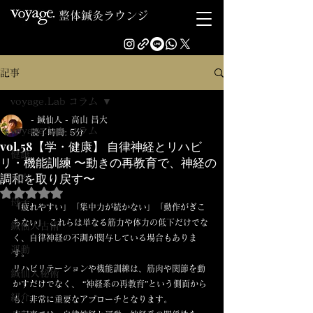
整体鍼灸ラウンジ
記事
voyage.Lab コラム
- 鍼仙人 - 高山 昌大
voyage.Lab コラム
読了時間: 5分
vol.58【学・健康】 自律神経とリハビ
健康
リ・機能訓練 〜動きの再教育で、神経の
調和を取り戻す〜
美容
5つ星のうちNaNと評価されています。
母子
「疲れやすい」「集中力が続かない」「動作がぎこ
ちない」 これらは単なる筋力や体力の低下だけでな
鍼仙人古術
く、自律神経の不調が関与している場合もありま
運動
す。
リハビリテーションや機能訓練は、筋肉や関節を動
鍼仙人秘術
かすだけでなく、 “神経系の再教育”という側面から
紹介
も、非常に重要なアプローチとなります。