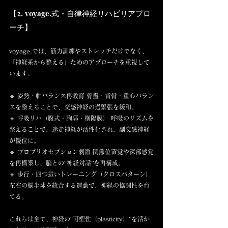
【2. voyage.式・自律神経リハビリアプロ
ーチ】
voyage.では、筋力訓練やストレッチだけでなく、 
「神経系から整える」ためのアプローチを重視して
います。
🔹 姿勢・軸バランス再教育 骨盤・背骨・重心バラン
スを整えることで、交感神経の過緊張を緩和。
🔹 呼吸リハ（腹式・胸郭・横隔膜） 呼吸のリズムを
整えることで、迷走神経が活性化され、副交感神経
が優位に。
🔹 プロプリオセプション刺激 関節位置覚や深部感覚
を再構築し、脳との“神経対話”を再構成。
🔹 歩行・四つ這いトレーニング（クロスパターン） 
左右の脳半球を統合する運動で、神経の協調性を育
てる。
これらは全て、神経の“可塑性（plasticity）”を活か