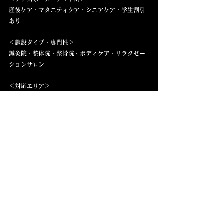
産後ケア・マタニティケア・シニアケア・学生割引
あり
＜施設タイプ・専門性＞  
鍼灸院・整体院・整骨院・ボディケア・リラクゼー
ションサロン
＜対応エリア＞  
六町・足立区・南花畑・北綾瀬・綾瀬・青井・梅
島・西新井・谷在家・舎人・見沼代親水公園・浅
草・北千住・南千住・上野・日暮里・西日暮里・秋
葉原・表参道・銀座・有楽町・豊洲・東京駅・丸の
内・世田谷・品川・渋谷・恵比寿・中目黒・吉祥
寺・高円寺・荻窪・三鷹・八潮・三郷・流山・松
戸・我孫子・幕張・千葉市・草加・越谷・川口・大
宮・浦和・守谷・つくばみらい・みらい平・研究学
園・つくば・千代田区・中央区・台東区・荒川区・
世田谷区・品川区・葛飾区・江戸川区・江東区・石
岡市・土浦市・水戸市