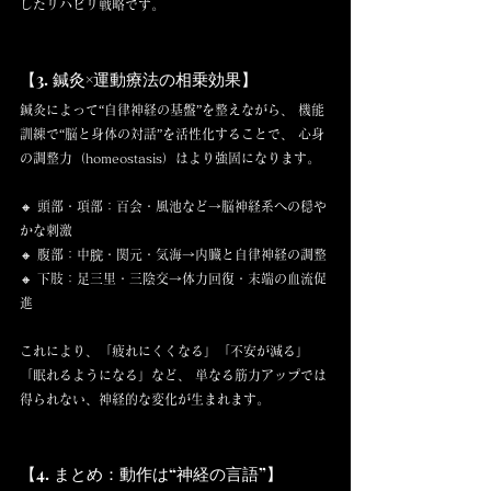
したリハビリ戦略です。
【3. 鍼灸×運動療法の相乗効果】
鍼灸によって“自律神経の基盤”を整えながら、 機能
訓練で“脳と身体の対話”を活性化することで、 心身
の調整力（homeostasis）はより強固になります。
🔸 頭部・項部：百会・風池など→脳神経系への穏や
かな刺激 
🔸 腹部：中脘・関元・気海→内臓と自律神経の調整 
🔸 下肢：足三里・三陰交→体力回復・末端の血流促
進
これにより、「疲れにくくなる」「不安が減る」
「眠れるようになる」など、 単なる筋力アップでは
得られない、神経的な変化が生まれます。
【4. まとめ：動作は“神経の言語”】