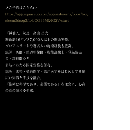
📍ご予約はこちら👉 
https://app.squareup.com/appointments/book/bvg
alecm3dazg3/L4JCG15MQJG2V/start
『鍼仙人』院長　高山 昌大
施術歴16年／87,000人以上の施術実績。
プロアスリートや著名人の施術経験も豊富。
鍼師・灸師・柔道整復師・機能訓練士・登録販売
者・調理師など、
多岐にわたる国家資格を保有。
鍼灸・柔整・構造医学・東洋医学をはじめとする幅
広い知識と手技を融合。
「施術は科学であり、芸術である」を理念に、心身
の真の調和を追求。