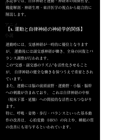
本記事では、自律神経と運動・神経系の関係性を、 
哲学
機能解剖・神経生理・東洋医学の視点から総合的に
臨床
解説します。
アニメ
【1. 運動と自律神経の神経学的関係】
小説
運動時には、交感神経が一時的に優位となります
が、 運動後には副交感神経が働き、全身の回復とバ
ランス調整が行われます。
この“交感・副交感のリズム”を活性化させること
が、 自律神経の健全な働きを保つうえで重要とされ
ています。
また、運動には脳の前頭前野・運動野・小脳・脳幹
への刺激が含まれており、 これは自律神経の中枢
（視床下部・延髄）への間接的な活性にもつながり
ます。
特に、呼吸・姿勢・歩行・バランスといった基本動
作の改善は、 心拍変動（HRV）の向上や、睡眠の質
の改善にも寄与するといわれています。