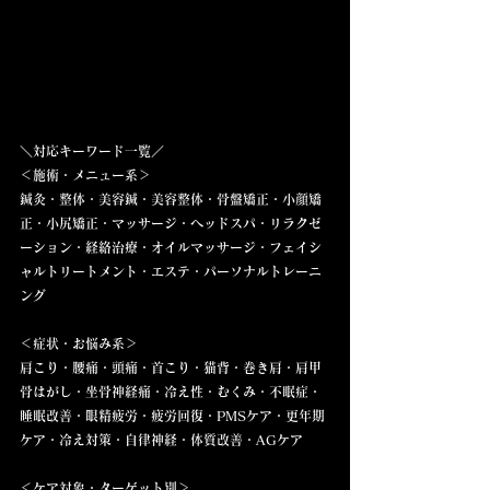
＼対応キーワード一覧／  
＜施術・メニュー系＞  
鍼灸・整体・美容鍼・美容整体・骨盤矯正・小顔矯
正・小尻矯正・マッサージ・ヘッドスパ・リラクゼ
ーション・経絡治療・オイルマッサージ・フェイシ
ャルトリートメント・エステ・パーソナルトレーニ
ング
＜症状・お悩み系＞  
肩こり・腰痛・頭痛・首こり・猫背・巻き肩・肩甲
骨はがし・坐骨神経痛・冷え性・むくみ・不眠症・
睡眠改善・眼精疲労・疲労回復・PMSケア・更年期
ケア・冷え対策・自律神経・体質改善・AGケア
＜ケア対象・ターゲット別＞  