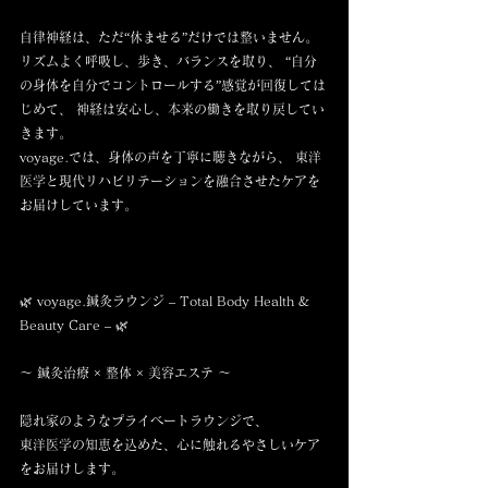
自律神経は、ただ“休ませる”だけでは整いません。
リズムよく呼吸し、歩き、バランスを取り、 “自分
の身体を自分でコントロールする”感覚が回復しては
じめて、 神経は安心し、本来の働きを取り戻してい
きます。
voyage.では、身体の声を丁寧に聴きながら、 東洋
医学と現代リハビリテーションを融合させたケアを
お届けしています。
🌿 voyage.鍼灸ラウンジ – Total Body Health & 
Beauty Care – 🌿
〜 鍼灸治療 × 整体 × 美容エステ 〜
隠れ家のようなプライベートラウンジで、
東洋医学の知恵を込めた、心に触れるやさしいケア
をお届けします。