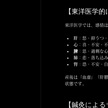
【東洋医学的
東洋医学では、感情
肝
：怒・抑うつ
心
：喜・不安・
脾
：思・過剰な
肺
：悲・落ち込
腎
：恐・不安・
産後は「血虚」「肝鬱
状態です。
【鍼灸による