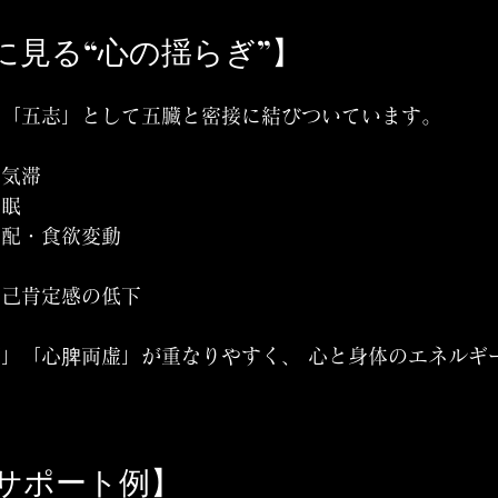
に見る“心の揺らぎ”】
は「五志」として五臓と密接に結びついています。
・気滞
不眠
心配・食欲変動
み
自己肯定感の低下
」「心脾両虚」が重なりやすく、 心と身体のエネルギ
サポート例】