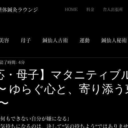
整体鍼灸ラウンジ
HOME
料金
舎人出張所
美容
母子
鍼仙人古術
運動
鍼仙人秘術
読了時間: 4分
4 【応・母子】マタニティブ
〜 ゆらぐ心と、寄り添う
〜
評価されています。
「何もできない自分が嫌になる」
気持ちになるのは、決して“気の持ちよう”ではありま