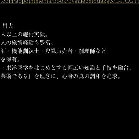
up.com/appointments/book/bvgalecm3dazg3/L4JCG
 昌大
00人以上の施術実績。
名人の施術経験も豊富。
復師・機能訓練士・登録販売者・調理師など、
格を保有。
学・東洋医学をはじめとする幅広い知識と手技を融合。
、芸術である」を理念に、心身の真の調和を追求。