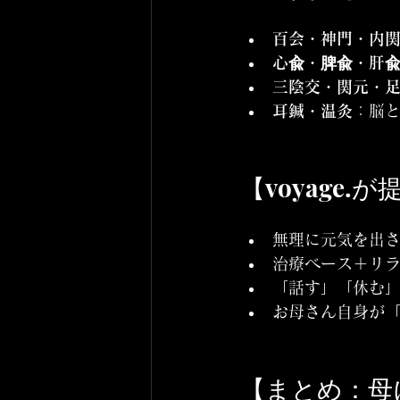
百会・神門・内
心兪・脾兪・肝
三陰交・関元・
耳鍼・温灸
：脳
【voyage
無理に元気を出さ
治療ベース＋リ
「話す」「休む
お母さん自身が
【まとめ：母