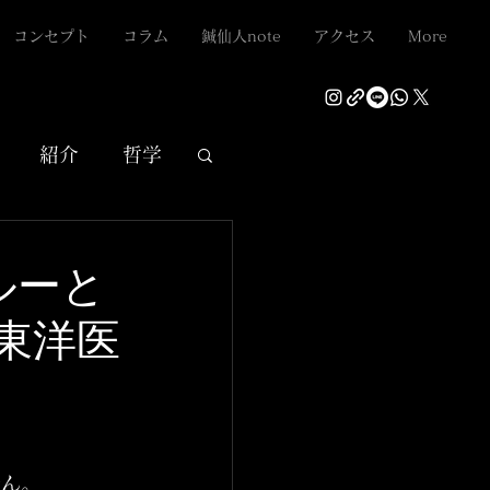
コンセプト
コラム
鍼仙人note
アクセス
More
紹介
哲学
ルーと
東洋医
せん。