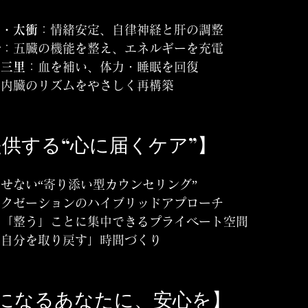
関・太衝
：情緒安定、自律神経と肝の調整
兪
：五臓の機能を整え、エネルギーを充電
足三里
：血を補い、体力・睡眠を回復
と内臓のリズムをやさしく再構築
.が提供する“心に届くケア”】
せない“寄り添い型カウンセリング”
ラクゼーションのハイブリッドアプローチ
」「整う」ことに集中できるプライベート空間
「自分を取り戻す」時間づくり
になるあなたに、安心を】