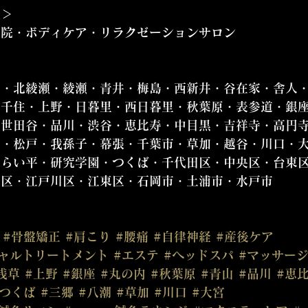
＞  
骨院・ボディケア・リラクゼーションサロン
畑・北綾瀬・綾瀬・青井・梅島・西新井・谷在家・舎人
南千住・上野・日暮里・西日暮里・秋葉原・表参道・銀
・世田谷・品川・渋谷・恵比寿・中目黒・吉祥寺・高円
山・松戸・我孫子・幕張・千葉市・草加・越谷・川口・
みらい平・研究学園・つくば・千代田区・中央区・台東
飾区・江戸川区・江東区・石岡市・土浦市・水戸市
#骨盤矯正
#肩こり
#腰痛
#自律神経
#産後ケア
ャルトリートメント
#エステ
#ヘッドスパ
#マッサー
浅草
#上野
#銀座
#丸の内
#秋葉原
#青山
#品川
#恵
#つくば
#三郷
#八潮
#草加
#川口
#大宮