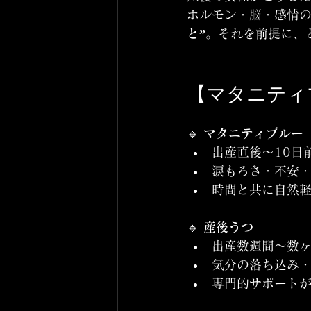
ホルモン・脳・感情の
と”
。それを前提に、
【マタニティ
🔹 
マタニティブルー
出産直後〜10日
涙もろさ・不安
時間と共に自然
🔹 
産後うつ
出産数週間〜数
気分の落ち込み
専門的サポート