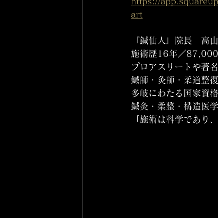
https://app.square
art
『鍼仙人』院長　高山
施術歴16年／87,0
プロアスリートや著
鍼師・灸師・柔道整
多岐にわたる国家資
鍼灸・柔整・構造医
「施術は科学であり