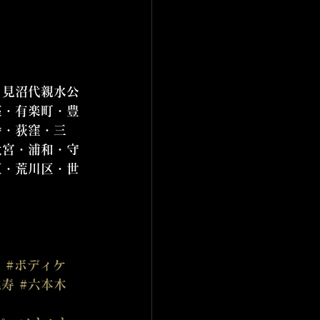
・見沼代親水公
座・有楽町・豊
寺・荻窪・三
大宮・浦和・守
区・荒川区・世
ジ
#ボディケ
比寿
#六本木