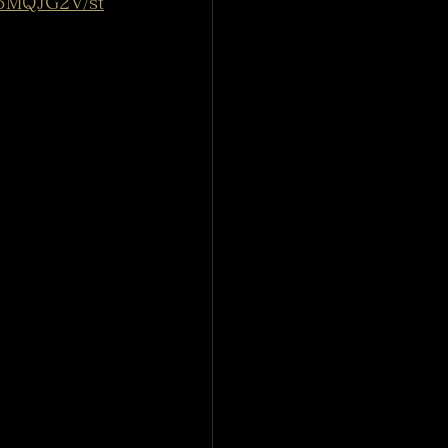
15MQJG2V/st