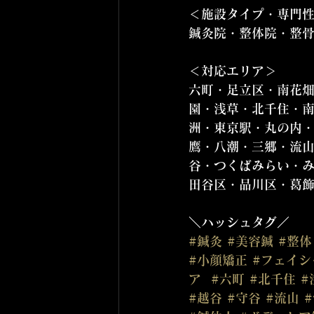
＜施設タイプ・専門性
鍼灸院・整体院・整
＜対応エリア＞  
六町・足立区・南花
園・浅草・北千住・
洲・東京駅・丸の内
鷹・八潮・三郷・流
谷・つくばみらい・
田谷区・品川区・葛
＼ハッシュタグ／  
#鍼灸
#美容鍼
#整体
#小顔矯正
#フェイシ
ア
#六町
#北千住
#
#越谷
#守谷
#流山