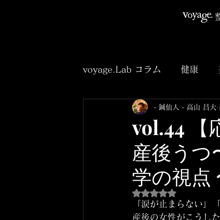
voyage.Lab コラム
健康
- 鍼仙人 - 高山 昌大
臨床
アニメ
小説
vol.4
産後うつ
学の視点 
5つ星のうちNaNと
「涙が止まらない」
産後の女性がこうした