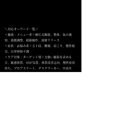
＼対応キーワード一覧／
＜施術・メニュー系＞極圧式操術、整体、氣の感
知、筋膜調整、経絡操作、深層リリース
＜症状・お悩み系＞五十肩、腰痛、肩こり、慢性疲
労、自律神経不調
＜ケア対象・ターゲット別＞力強い施術を求める
方、敏感体質、HSP気質、体質改善志向、慢性症状
持ち、プロアスリート、デスクワーカー、中高年
層、術者志望者、経絡マニア
＜施設タイプ・専門性＞隠れ家施術院、完全予約制
鍼灸院、筋膜経絡専門、氣診対応、身体構造連動法
＜学術・教育学科＞構造解剖学、運動生理学、東洋
哲学、氣の解剖学、触診学
＜対応エリア＞三郷、秋葉原、吉祥寺、北綾瀬、品
川区、台東区、銀座、渋谷、西葛西、土浦市、西日
暮里、松戸、六町、つくば、千葉市、葛飾区、青