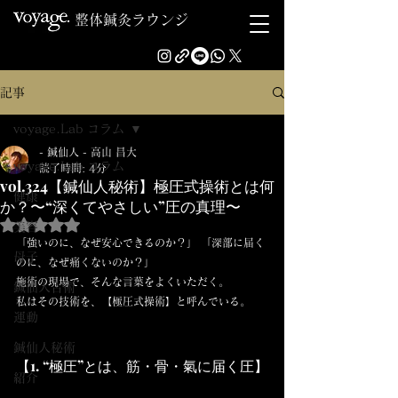
整体鍼灸ラウンジ
記事
voyage.Lab コラム
- 鍼仙人 - 高山 昌大
voyage.Lab コラム
読了時間: 4分
vol.324【鍼仙人秘術】極圧式操術とは何
健康
か？〜“深くてやさしい”圧の真理〜
5つ星のうちNaNと評価されています。
美容
「強いのに、なぜ安心できるのか？」 「深部に届く
母子
のに、なぜ痛くないのか？」
施術の現場で、そんな言葉をよくいただく。
鍼仙人古術
私はその技術を、【極圧式操術】と呼んでいる。
運動
鍼仙人秘術
【1. “極圧”とは、筋・骨・氣に届く圧】
紹介