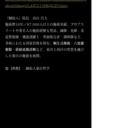
alecm3dazg3/L4JCG15MQJG2V/start
『鍼仙人』院長　高山 昌大
施術歴16年／87,000人以上の施術実績。プロアス
リートや著名人の施術経験も豊富。鍼師・灸師・柔
道整復師・機能訓練士・登録販売者・調理師など、
多岐にわたる国家資格を保有。
極圧式操術・六波羅
覇眼・経絡波動診断
など、東洋と西洋の智慧を融合
した独自の施術を展開。
🟡【典拠】：鍼仙人独自哲学