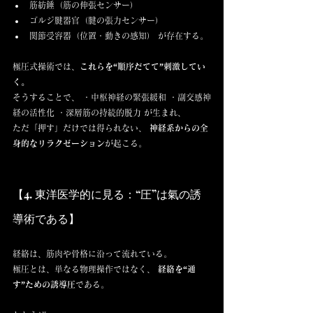
筋紡錘（筋の伸張センサー）
ゴルジ腱器官（腱の張力センサー）
関節受容器（位置・動きの感知） が存在する。
極圧式操術では、
これらを“順序だてて”刺激してい
く。
そうすることで、 ・中枢神経の緊張緩和 ・副交感神
経の活性化 ・深層筋の持続的脱力 が生まれ、
ただ「押す」だけでは得られない、 
神経系からの全
身的なリラクゼーション
が起こる。
【4. 東洋医学的に見る：“圧”は氣の誘
導術である】
経絡は、筋肉や骨格に沿って流れている。
極圧とは、単なる物理操作ではなく、 
経絡を“通
す”ための誘導圧
である。