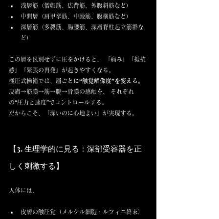
浅層筋（僧帽筋、広背筋、外腹斜筋など）
中間層（肩甲挙筋、中殿筋、腹横筋など）
深層筋（多裂筋、腸腰筋、深層脊柱起立筋群な
ど）
この層を区別せずに圧をかけると、 「痛み」「抵抗
感」「緊張の再発」が起きやすくなる。
極圧式操術では、
層ごとに“触覚解像度”を変える。
皮膚→筋膜→筋→腱→骨膜の感触を、 それぞれ
の“圧力と速度”でコントロールする。
だからこそ、「深いのに心地よい」が実現する。
【3. 生理学的に見る：深部受容器を正
しく刺激する】
人体には、
皮膚の触圧覚（メルケル細胞・ルフィニ終末）