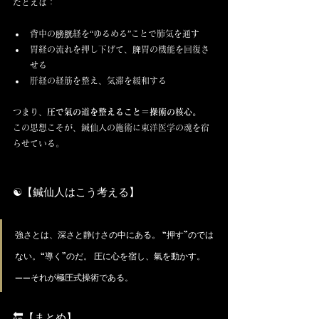
たとえば：
背中の膀胱経を“ゆるめる”ことで肺気を通す
胃経の流れを押し下げて、脾胃の機能を回復さ
せる
肝経の経筋を整え、気滞を緩和する
つまり、
圧で氣の道を整えること＝操術の核心。
この思想こそが、鍼仙人の施術に東洋医学の魂を宿
らせている。
☯️【鍼仙人はこう考える】
強さとは、深さと静けさの中にある。 “押す”のでは
ない。“導く”のだ。 圧に心を宿し、氣を動かす。
——それが極圧式操術である。
🔚【まとめ】