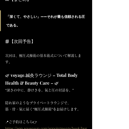
「深くて、やさしい」——それが最も信頼される圧
である。
📘【次回予告】
次回は、極圧式操術の基本術式について解説しま
す。
🌿 voyage.鍼灸ラウンジ – Total Body 
Health & Beauty Care – 🌿
“深さの中に、静けさを。氣と圧の対話を。”
隠れ家のようなプライベートラウンジで、
筋・骨・氣に届く“極圧式操術”をお届けします。
📍ご予約はこちら👉 
https://app.squareup.com/appointments/book/bvg