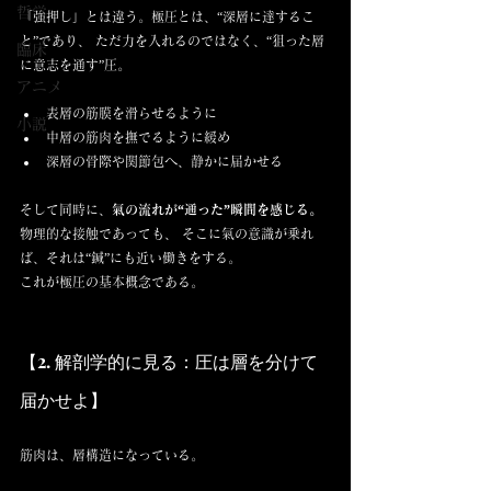
哲学
「強押し」とは違う。極圧とは、“深層に達するこ
と”であり、 ただ力を入れるのではなく、“狙った層
臨床
に意志を通す”圧。
アニメ
表層の筋膜を滑らせるように
小説
中層の筋肉を撫でるように緩め
深層の骨際や関節包へ、静かに届かせる
そして同時に、
氣の流れが“通った”瞬間を感じる。
物理的な接触であっても、 そこに氣の意識が乗れ
ば、それは“鍼”にも近い働きをする。
これが極圧の基本概念である。
【2. 解剖学的に見る：圧は層を分けて
届かせよ】
筋肉は、層構造になっている。