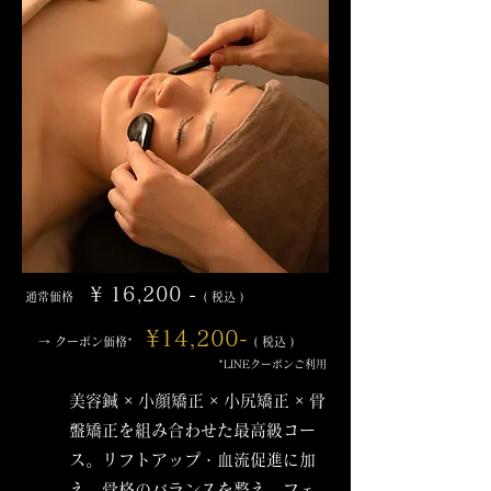
¥ 16,200 -
通常価格
( 税込 )
¥14
,200
-
→ クーポン価格
( 税込 )
*
*LINEクーポンご利用
美容鍼 × 小顔矯正 × 小尻矯正 × 骨
盤矯正を組み合わせた最高級コー
ス。リフトアップ・血流促進に加
え、骨格のバランスを整え、フェ