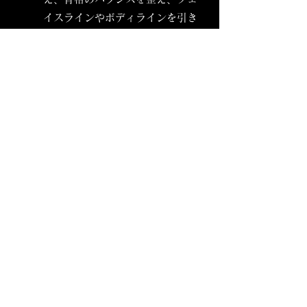
イスラインやボディラインを引き
締める特別施術。仕上げには石膏
パックで肌のハリ・ツヤを最大限
に引き出し、ワンランク上のエイ
ジングケアを実現。美肌・小顔・
美しいボディラインを同時に叶え
たい方におすすめ。
予約する