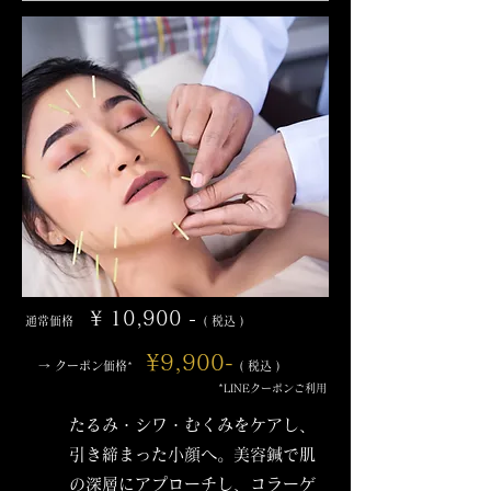
¥ 10,900 -
通常価格
( 税込 )
¥9
,900
-
→ クーポン価格
( 税込 )
*
*LINEクーポンご利用
たるみ・シワ・むくみをケアし、
引き締まった小顔へ。美容鍼で肌
の深層にアプローチし、コラーゲ