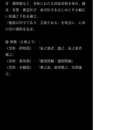
者・調理師など、多岐にわたる国家資格を保有。鍼
灸・柔整・構造医学・東洋医学をはじめとする幅広
い知識と手技を融合。
「施術は科学であり、芸術である」を理念に、心身
の真の調和を追求。
🟡 典拠（古典より）：
《霊枢・終始篇》：「氣之盛者、瀉之；氣之虚者、
補之」
《霊枢・邪客篇》：「補則閉鍼；瀉則開鍼」
《霊枢・本輸篇》：「刺之道、虚則補之、実則瀉
之」