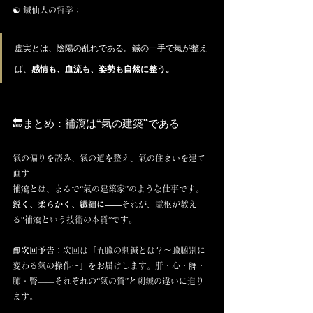
☯️ 鍼仙人の哲学：
虚実とは、陰陽の乱れである。鍼の一手で氣が整え
ば、
感情も、血流も、姿勢も自然に整う。
🔚まとめ：補瀉は“氣の建築”である
氣の偏りを読み、氣の道を整え、氣の住まいを建て
直す――
補瀉とは、まるで“氣の建築家”のような仕事です。
鋭く、柔らかく、繊細に――
それが、霊枢が教え
る“補瀉という技術の本質”です。
📘
次回予告：
次回は「五臓の刺鍼とは？〜臓腑別に
変わる氣の操作〜」をお届けします。肝・心・脾・
肺・腎――それぞれの“氣の質”と刺鍼の違いに迫り
ます。