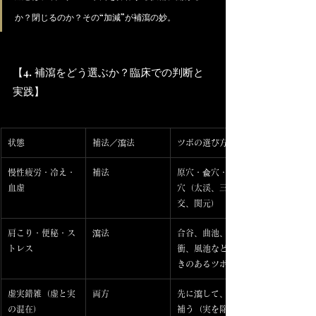
か？閉じるのか？その“加減”が補瀉の妙。
【4. 補瀉をどう選ぶか？臨床での判断と
実践】
状態
補法／瀉法
ツボの選び方
慢性疲労・冷え・
補法
原穴・兪穴・補助
血虚
穴（太渓、三陰
交、関元）
肩こり・便秘・ス
瀉法
合谷、曲池、太
トレス
衝、風池など“動
きのあるツボ”
虚実錯雑（虚と実
両方
先に瀉して、後に
の混在）
補う（実を除いて