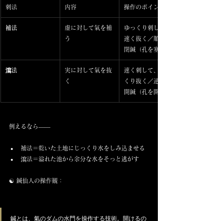
刺法
内容
操作のポイント
補法
虚に対して氣を補
ゆっくり刺して、
う
速く抜く／順刺／
閉鍼（孔を塞ぐ）
瀉法
実に対して氣を抜
速く刺して、ゆっ
く
くり抜く／逆刺／
開鍼（孔を開く）
例えるなら――
補法＝乾いた土地にじっくり水をしみ込ませる
瀉法＝溢れた池から余分な水をそっと逃がす
☯️ 鍼仙人の操作観：
鍼とは、氣のダムの水門を操作する技術。開けるの