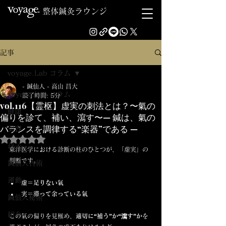
整体鍼灸ラウンジ
記事
voyage.Lab コラム
- 鍼仙人 - 高山 昌大
voyage.Lab コラム
読了時間: 5分
vol.116【霊枢】虚実の刺法とは？〜氣の
健康
偏りを診て、補い、瀉す〜— 鍼は、氣の
バランスを調律する“楽器”である —
美容
5つ星のうちNaNと評価されています。
母子
東洋医学における診断の柱のひとつが、「虚実」の
判断です。
鍼仙人古術
運動
虚＝足りない氣
実＝滞って余っている氣
鍼仙人秘術
紹介
この氣の偏りを見極め、
適切に“補う”か“瀉す”か
を