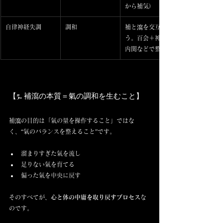
から補気）
自律神経失調
調和
補と瀉を交互に使
う。百会＋神門＋
内関などで整える
【5. 補瀉の本質＝氣の調和を生むこと】
補瀉の目的は「氣の量を操作すること」ではな
く、“氣のバランスを整えること”です。
溜まりすぎた氣を流し
足りない氣を育てる
偏った氣を中央に戻す
そのすべてが、
心と体の中庸を取り戻すプロセス
な
のです。