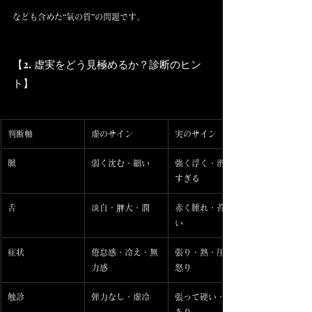
なども含めた“氣の質”の問題です。
【2. 虚実をどう見極めるか？診断のヒン
ト】
判断軸
虚のサイン
実のサイン
脈
弱く沈む・細い
強く浮く・滑らか
すぎる
舌
淡白・胖大・潤
赤く腫れ・苔が厚
い
症状
倦怠感・冷え・無
張り・熱・圧痛・
力感
怒り
触診
弾力なし・虚冷
張って硬い・熱感