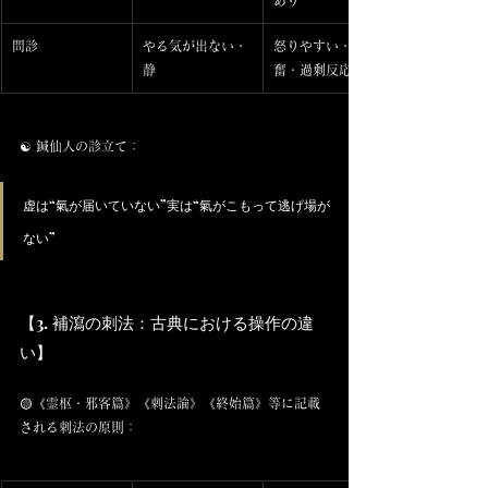
あり
問診
やる気が出ない・
怒りやすい・興
静
奮・過剰反応
☯️ 鍼仙人の診立て：
虚は“氣が届いていない”実は“氣がこもって逃げ場が
ない”
【3. 補瀉の刺法：古典における操作の違
い】
🟡《霊枢・邪客篇》《刺法論》《終始篇》等に記載
される刺法の原則：