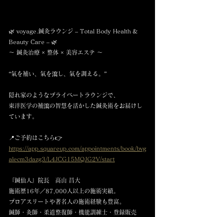
🌿 voyage.鍼灸ラウンジ – Total Body Health & 
Beauty Care – 🌿
〜 鍼灸治療 × 整体 × 美容エステ 〜
“氣を補い、氣を瀉し、氣を調える。”
隠れ家のようなプライベートラウンジで、
東洋医学の補瀉の智慧を活かした鍼灸術をお届けし
ています。
📍ご予約はこちら👉 
https://app.squareup.com/appointments/book/bvg
alecm3dazg3/L4JCG15MQJG2V/start
『鍼仙人』院長　高山 昌大
施術歴16年／87,000人以上の施術実績。
プロアスリートや著名人の施術経験も豊富。
鍼師・灸師・柔道整復師・機能訓練士・登録販売