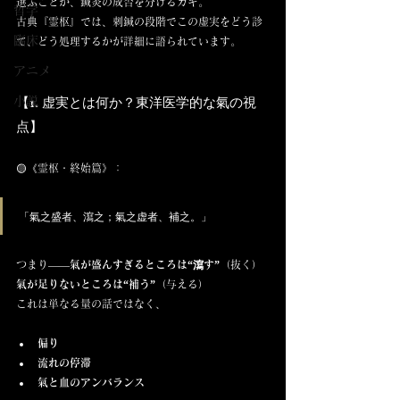
選ぶことが、鍼灸の成否を分けるカギ。
哲学
古典『霊枢』では、刺鍼の段階でこの虚実をどう診
臨床
て、どう処理するかが詳細に語られています。
アニメ
【1. 虚実とは何か？東洋医学的な氣の視
小説
点】
🟡《霊枢・終始篇》：
「氣之盛者、瀉之；氣之虚者、補之。」
つまり――
氣が盛んすぎるところは“瀉す”
（抜く）
氣が足りないところは“補う”
（与える）
これは単なる量の話ではなく、
偏り
流れの停滞
氣と血のアンバランス