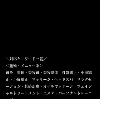
＼対応キーワード一覧／  
＜施術・メニュー系＞  
鍼灸・整体・美容鍼・美容整体・骨盤矯正・小顔矯
正・小尻矯正・マッサージ・ヘッドスパ・リラクゼ
ーション・経絡治療・オイルマッサージ・フェイシ
ャルトリートメント・エステ・パーソナルトレーニ
ング
＜症状・お悩み系＞  
肩こり・腰痛・頭痛・首こり・猫背・巻き肩・肩甲
骨はがし・坐骨神経痛・冷え性・むくみ・不眠症・
睡眠改善・眼精疲労・疲労回復・PMSケア・更年期