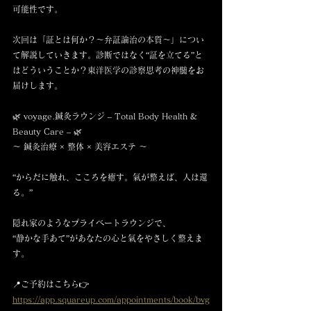
可能性です。
次回は「証とは何か？〜弁証論治の本質〜」につい
て解説していきます。診断ではなく“証を立てる”と
はどういうことか？東洋医学の診察思考の神髄をお
届けします。
🌿 voyage.鍼灸ラウンジ – Total Body Health & 
Beauty Care – 🌿
〜 鍼灸治療 × 整体 × 美容エステ 〜
“からだに触れ、こころを癒す。氣が整えば、人は還
る。”
隠れ家のようなプライベートラウンジで、
“静かな手あて”があなたの心と氣をやさしく整えま
す。
📍ご予約はこちら👉 
https://app.squareup.com/appointments/book/bvg