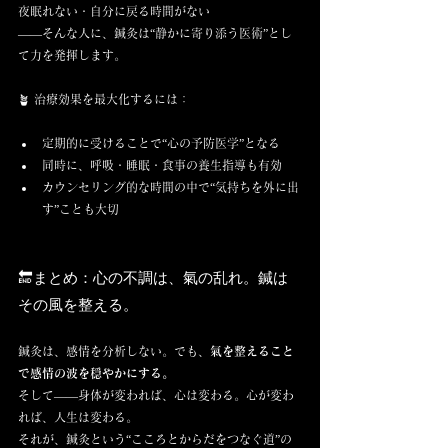
夜眠れない・自分に戻る時間がない
――そんな人に、鍼灸は“静かに寄り添う医術”とし
て力を発揮します。
🪴 治療効果を最大化するには：
定期的に受けることで“心の予防医学”となる
同時に、呼吸・睡眠・食事の養生指導も有効
カウンセリング的な時間の中で“気持ちを外に出
す”ことも大切
🔚まとめ：心の不調は、氣の乱れ。鍼は
その風を整える。
鍼灸は、感情を分析しない。でも、
氣を整えること
で感情の波を穏やかにする。
そして――身体が変われば、心は変わる。心が変わ
れば、人生は変わる。
それが、鍼灸という“こころとからだをつなぐ道”の