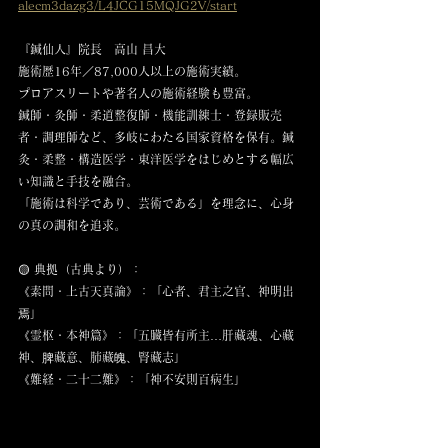
alecm3dazg3/L4JCG15MQJG2V/start
『鍼仙人』院長　高山 昌大
施術歴16年／87,000人以上の施術実績。
プロアスリートや著名人の施術経験も豊富。
鍼師・灸師・柔道整復師・機能訓練士・登録販売
者・調理師など、多岐にわたる国家資格を保有。鍼
灸・柔整・構造医学・東洋医学をはじめとする幅広
い知識と手技を融合。
「施術は科学であり、芸術である」を理念に、心身
の真の調和を追求。
🟡 典拠（古典より）：
《素問・上古天真論》：「心者、君主之官、神明出
焉」
《霊枢・本神篇》：「五臓皆有所主…肝藏魂、心藏
神、脾藏意、肺藏魄、腎藏志」
《難経・二十二難》：「神不安則百病生」