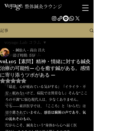
整体鍼灸ラウンジ
記事
voyage.Lab コラム
- 鍼仙人 - 高山 昌大
voyage.Lab コラム
読了時間: 5分
vol.105【素問】精神・情緒に対する鍼灸
健康
治療の可能性— 心を癒す鍼がある。感情
に寄り添うツボがある —
美容
5つ星のうちNaNと評価されています。
母子
「最近、心が疲れている気がする」「イライラ・不
安・眠れないけど、病院では異常なし」そんな“ここ
鍼仙人古術
ろの不調”に悩む現代人は、少なくありません。
運動
でも――東洋医学では、「こころ」と「からだ」は
切り離されていません。
感情は臓腑の声であり、氣
鍼仙人秘術
の流れそのもの。
紹介
だからこそ、鍼灸という“身体から心へ届く医