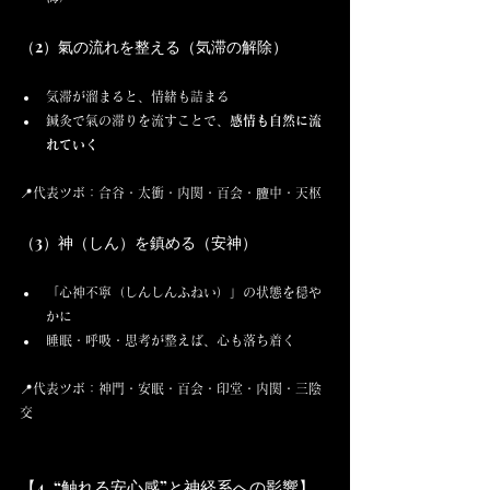
（2）氣の流れを整える（気滞の解除）
気滞が溜まると、情緒も詰まる
鍼灸で氣の滞りを流すことで、
感情も自然に流
れていく
📍代表ツボ：合谷・太衝・内関・百会・膻中・天枢
（3）神（しん）を鎮める（安神）
「心神不寧（しんしんふねい）」の状態を穏や
かに
睡眠・呼吸・思考が整えば、心も落ち着く
📍代表ツボ：神門・安眠・百会・印堂・内関・三陰
交
【4. “触れる安心感”と神経系への影響】