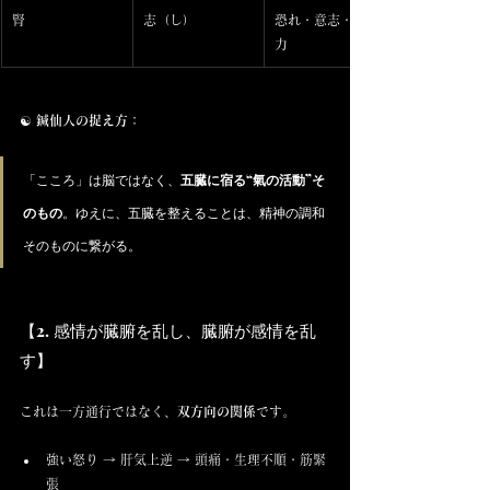
腎
志（し）
恐れ・意志・先天
力
☯️ 
鍼仙人の捉え方：
「こころ」は脳ではなく、
五臓に宿る“氣の活動”そ
のもの
。ゆえに、五臓を整えることは、精神の調和
そのものに繋がる。
【2. 感情が臓腑を乱し、臓腑が感情を乱
す】
これは一方通行ではなく、
双方向の関係
です。
強い怒り → 肝気上逆 → 頭痛・生理不順・筋緊
張