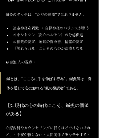
鍼灸のタッチは、“ただの刺激”ではありません。
迷走神経を刺激 → 自律神経のバランスが整う
オキシトシン（安心ホルモン）の分泌促進
心拍数の安定、睡眠の質改善、情緒の安定
「触れられる」ことそのものが治療となる
☯️ 鍼仙人の視点：
鍼とは、“こころに手を伸ばす行為”。鍼灸師は、身
体を通じて心に触れる“氣の翻訳者”である。
【5. 現代の心の時代にこそ、鍼灸の価値
がある】
心療内科やカウンセリングに行くほどではないけれ
ど、・不安が抜けない・人間関係でモヤモヤする・