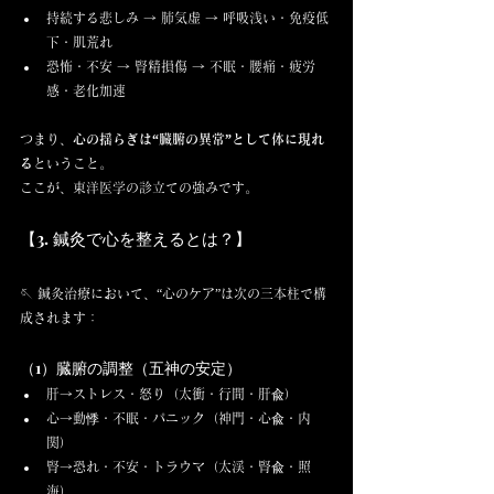
持続する悲しみ → 肺気虚 → 呼吸浅い・免疫低
下・肌荒れ
恐怖・不安 → 腎精損傷 → 不眠・腰痛・疲労
感・老化加速
つまり、
心の揺らぎは“臓腑の異常”として体に現れ
る
ということ。
ここが、東洋医学の診立ての強みです。
【3. 鍼灸で心を整えるとは？】
🪡 鍼灸治療において、“心のケア”は次の三本柱で構
成されます：
（1）臓腑の調整（五神の安定）
肝→ストレス・怒り（太衝・行間・肝兪）
心→動悸・不眠・パニック（神門・心兪・内
関）
腎→恐れ・不安・トラウマ（太渓・腎兪・照
海）