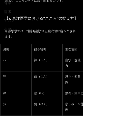
術”が、こころのケアに深く関わるのです。
哲学
臨床
【1. 東洋医学における“こころ”の捉え方】
アニメ
小説
東洋思想では、“精神活動”は五臓六腑に宿るとされ
ます。
臓腑
宿る精神
主な情緒
心
神（しん）
喜び・意識・統合
力
肝
魂（こん）
怒り・衝動・計画
性
脾
意（い）
思考・集中力
肺
魄（はく）
悲しみ・本能・呼
吸