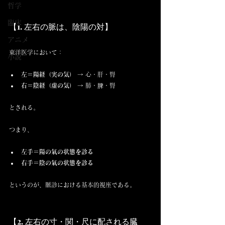
哲学
臨床
【1. 左右の脈は、陰陽の対】
アニメ
東洋医学において：
小説
左＝陽経（実の気）
 → 心・肝・腎
右＝陰経（虚の気）
 → 肺・脾・腎
とされる。
つまり、
左手＝陽の氣の状態を診る
右手＝陰の氣の状態を診る
というのが、脈診における基本的視座である。
【2. 左右の寸・関・尺に配される臓