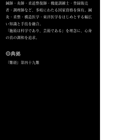
鍼師・灸師・柔道整復師・機能訓練士・登録販売
者・調理師など、多岐にわたる国家資格を保有。鍼
灸・柔整・構造医学・東洋医学をはじめとする幅広
い知識と手技を融合。
「施術は科学であり、芸術である」を理念に、心身
の真の調和を追求。
🟡典拠
『難経』第四十九難