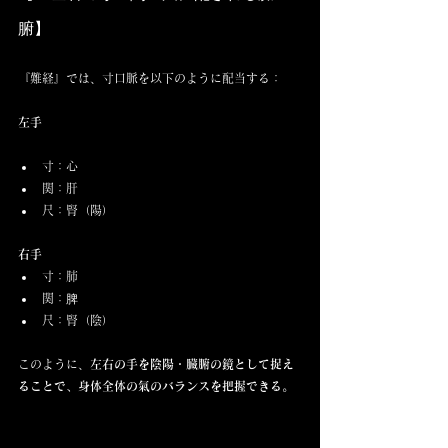
腑】
『難経』では、寸口脈を以下のように配当する：
左手
寸：心
関：肝
尺：腎（陽）
右手
寸：肺
関：脾
尺：腎（陰）
このように、
左右の手を陰陽・臓腑の鏡として捉え
ることで、身体全体の氣のバランスを把握できる。