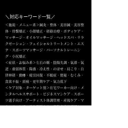
＼対応キーワード一覧／
＜施術・メニュー系＞鍼灸・整体・美容鍼・美容整
体・骨盤矯正・小顔矯正・経絡治療・ボディケア・
マッサージ・オイルマッサージ・ヘッドスパ・リラ
クゼーション・フェイシャルトリートメント・エス
テ・スポーツマッサージ・パーソナルトレーニン
グ・小尻矯正
＜症状・お悩み系＞左右の脈・陰陽失調・氣滞・氣
逆・虚弱体質・陽盛・冷え性・のぼせ・肩こり・自
律神経・動悸・疲労回復・不眠症・便秘・むくみ・
食欲不振・頭痛・更年期ケア・氣力低下
＜ケア対象・ターゲット別＞在宅ワーカー向け・メ
ンタルヘルスサポート・ビジネスマンケア・スポー
ツ選手向け・アーティスト体調管理・産後ケア・マ
タニティケア・学生割引あり・高齢者機能訓練ケ
ア・術後回復支援・更年期サポート・子どもケア・
シニアケア
＜施設タイプ・専門性＞鍼灸院・整体院・整骨院・