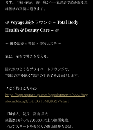
ます。 “浅い病か、深い病か”──氣の層で読み取る東
洋医学の真髄に迫ります。
🌿 voyage.鍼灸ラウンジ – Total Body 
Health & Beauty Care – 🌿
〜 鍼灸治療 × 整体 × 美容エステ 〜
氣は、左右で響きを変える。
隠れ家のようなプライベートラウンジで、
“陰陽の声を聴く”東洋の手あてをお届けします。
📍ご予約はこちら👉 
https://app.squareup.com/appointments/book/bvg
alecm3dazg3/L4JCG15MQJG2V/start
『鍼仙人』院長　高山 昌大
施術歴16年／87,000人以上の施術実績。
プロアスリートや著名人の施術経験も豊富。