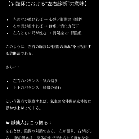
【3. 臨床における“左右診断”の意味】
左の寸が強ければ → 心熱／肝鬱の可能性
右の関が虚すれば → 脾虚／消化力低下
左右ともに尺が沈む → 腎陽虚 or 腎陰虚
このように、
左右の脈診は“陰陽の崩れ”を可視化す
る診断法
である。
さらに：
左右のバランス＝氣の偏り
上下のバランス＝経絡の通行
という視点で観察すれば、
氣血の全体像が立体的に
浮かび上がってくる。
☯️ 鍼仙人はこう観る：
左右とは、陰陽の対話である。 左が語り、右が応じ
る。 脈の響きは、身体の中で交わされる静かな会