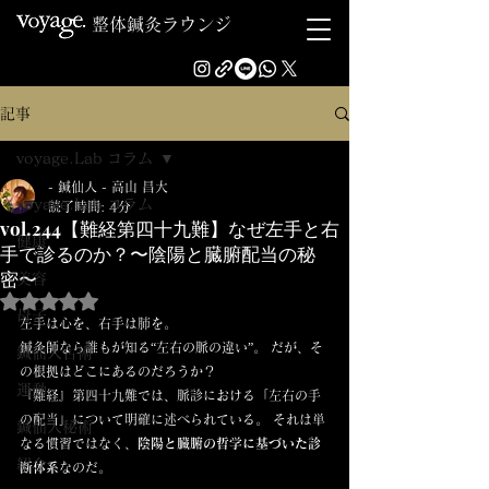
整体鍼灸ラウンジ
記事
voyage.Lab コラム
- 鍼仙人 - 高山 昌大
voyage.Lab コラム
読了時間: 4分
vol.244【難経第四十九難】なぜ左手と右
健康
手で診るのか？〜陰陽と臓腑配当の秘
密〜
美容
5つ星のうちNaNと評価されています。
母子
左手は心を、右手は肺を。
鍼灸師なら誰もが知る“左右の脈の違い”。 だが、そ
鍼仙人古術
の根拠はどこにあるのだろうか？
運動
『難経』第四十九難では、脈診における「左右の手
の配当」について明確に述べられている。 それは単
鍼仙人秘術
なる慣習ではなく、
陰陽と臓腑の哲学に基づいた診
紹介
断体系
なのだ。