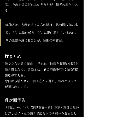
話。 それを読み取れるかどうかが、術者の深さであ
る。
鍼仙人はこう考える：左右の脈は、氣の揺らぎの地
図。 どこに陰が傾き、どこに陽が満ちているのか。 
その微差を感じることが、診断の本質だ。
🔚まとめ
脈を左右で診る理由──それは、陰陽と臓腑の対話を
聴き取るため。 
診断とは、氣の均衡を“手で読む”技
術なのである。
今日から活かせる一言：
左右の脈に、氣のバランス
が語られている。
📘次回予告
次回は、vol.245【難経第五十難】表証と裏証の見分
け方とは？〜氣の深さで読む疾の所在〜をお届けし