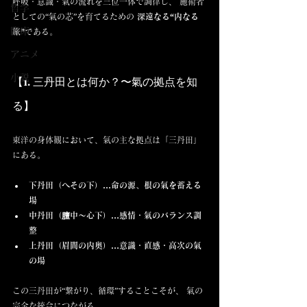
呼吸・意識・氣の流れを三位一体で調律し、 施術者
哲学
としての“氣の芯”を育てるための 
深遠なる“内なる
臨床
旅”
である。
アニメ
小説
【1. 三丹田とは何か？〜氣の拠点を知
る】
東洋の身体観において、氣の主な拠点は「三丹田」
にある。
下丹田（へその下）…命の源、根の氣を蓄える
場
中丹田（膻中〜心下）…感情・氣のバランス調
整
上丹田（眉間の内奥）…意識・直感・高次の氣
の場
この三丹田が“繋がり、循環”することこそが、 氣の
完全な統合につながる。