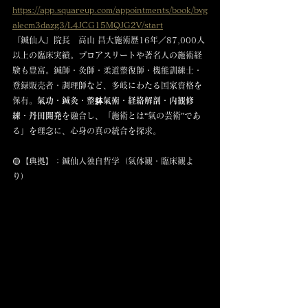
https://app.squareup.com/appointments/book/bvg
alecm3dazg3/L4JCG15MQJG2V/start
『鍼仙人』院長　高山 昌大施術歴16年／87,000人
以上の臨床実績。プロアスリートや著名人の施術経
験も豊富。鍼師・灸師・柔道整復師・機能訓練士・
登録販売者・調理師など、多岐にわたる国家資格を
保有。
氣功・鍼灸・整躰氣術・経絡解剖・内観修
練・丹田開発
を融合し、「施術とは“氣の芸術”であ
る」を理念に、心身の真の統合を探求。
🟡【典拠】：鍼仙人独自哲学（氣体観・臨床観よ
り）