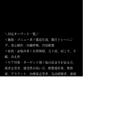
＼対応キーワード一覧／
＜施術・メニュー系＞龍息圧流、腹圧トレーニン
グ、重心操作、内観呼吸、丹田瞑想
＜症状・お悩み系＞自律神経、五十肩、肩こり、不
眠、冷え性
＜ケア対象・ターゲット別＞氣の詰まりがある方、
術者志望者、感受性が高い方、瞑想愛好家、整体
家、アスリート、治療家志望者、気功経験者、虚弱
体質、精神疲労層
＜施設タイプ・専門性＞隠れ家鍼灸院、氣診専門サ
ロン、東洋思想に基づく施術所、完全予約制鍼灸ラ
ウンジ、ハイブリッド手技ラウンジ
＜学術・教育ジャンル＞東洋医学哲学、氣の構造
学、丹田理論、呼吸学、臨床内観術
＜対応エリア＞六町、北千住、銀座、浅草、南千