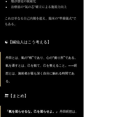
触診感覚の鋭敏化
治療前の“氣の芯”確立による施術力向上
これは単なる自己内観を超え、臨床の“準備儀式”で
もある。
☯️【鍼仙人はこう考える】
丹田とは、氣の“根”であり、心の“拠り所”である。
氣を通すとは、己を観て、己を整えること。——瞑
想とは、施術者が最も深く自分に触れる時間であ
る。
🔚【まとめ】
「氣を巡らせるな。己を巡らせよ。」
 丹田瞑想は、