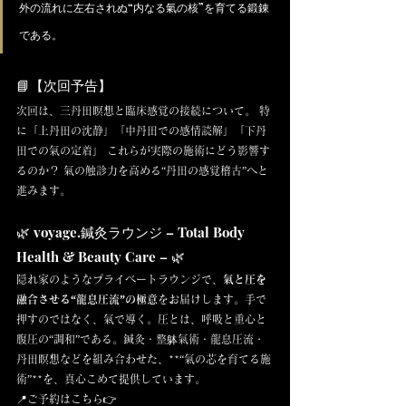
外の流れに左右されぬ“内なる氣の核”を育てる鍛錬
である。
📘【次回予告】
次回は、三丹田瞑想と臨床感覚の接続について。 特
に「上丹田の沈静」「中丹田での感情読解」「下丹
田での氣の定着」 これらが実際の施術にどう影響す
るのか？ 氣の触診力を高める“丹田の感覚稽古”へと
進みます。
🌿 voyage.鍼灸ラウンジ – Total Body 
Health & Beauty Care – 🌿
隠れ家のようなプライベートラウンジで、
氣と圧を
融合させる“龍息圧流”の極意
をお届けします。手で
押すのではなく、氣で導く。圧とは、呼吸と重心と
腹圧の“調和”である。鍼灸・整躰氣術・龍息圧流・
丹田瞑想などを組み合わせた、**“氣の芯を育てる施
術”**を、真心こめて提供しています。
📍ご予約はこちら👉 