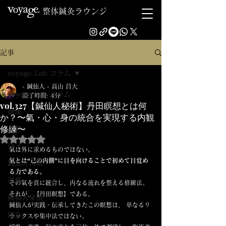
整体鍼灸ラウンジ
記事
voyage.Lab コラム
- 鍼仙人 - 高山 昌大
voyage.Lab コラム
読了時間: 4分
vol.327【鍼仙人秘術】丹田瞑想とは何
健康
か？〜氣・心・身の統合を実現する内観
修練〜
美容
5つ星のうちNaNと評価されています。
母子
氣は外に求めるものではない。
氣とは“己の内側”に目を向けることで初めて目覚め
鍼仙人古術
る力である。
運動
その氣を真に統合し、内なる流れを整える修練法。 
それが、【丹田瞑想】である。
鍼仙人秘術
鍼仙人が実践・伝承してきたこの瞑想は、 単なるリ
紹介
ラックスや集中法ではない。