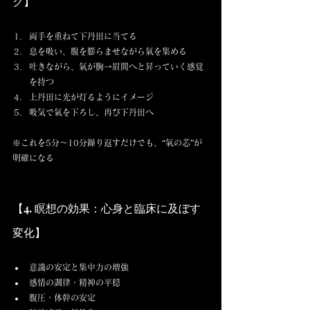
ク】
両手を重ねて下丹田に当てる
息を吸い、腹を膨らませながら氣を集める
吐きながら、氣が胸→眉間へと昇っていく感覚
を持つ
上丹田に光が灯るようにイメージ
吸気で氣を下ろし、再び下丹田へ
※これを5分〜10分繰り返すだけでも、“氣の芯”が
明確になる
【4. 瞑想の効果：心身と臨床に及ぼす
変化】
意識の安定と集中力の増強
感情の調律・精神の平穏
腹圧・体幹の安定