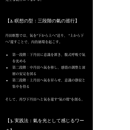
【2. 瞑想の型：三段階の氣の巡行】
丹田瞑想では、氣を“下から上へ”送り、 “上から下
へ”還すことで、内的循環を起こす。
第一段階：下丹田に意識を置き、腹式呼吸で氣
を沈める
第二段階：中丹田へ氣を移し、感情の調整と深
層の安定を図る
第三段階：上丹田へ氣を昇らせ、意識の静寂と
集中を得る
そして、再び下丹田へと氣を還す“氣の環”を創る。
【3. 実践法：氣を光として感じるワー