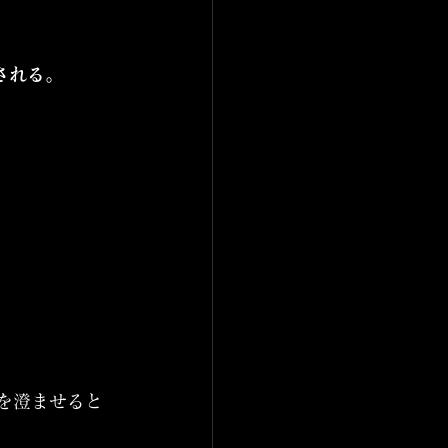
される。
耳を澄ませると