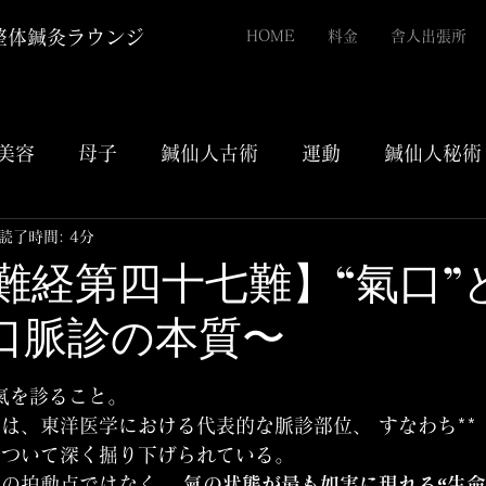
整体鍼灸ラウンジ
HOME
料金
舎人出張所
美容
母子
鍼仙人古術
運動
鍼仙人秘術
読了時間: 4分
42【難経第四十七難】“氣口
口脈診の本質〜
評価されています。
氣を診ること。
は、東洋医学における代表的な脈診部位、 すなわち**
について深く掘り下げられている。
の拍動点ではなく、 
氣の状態が最も如実に現れる“生命