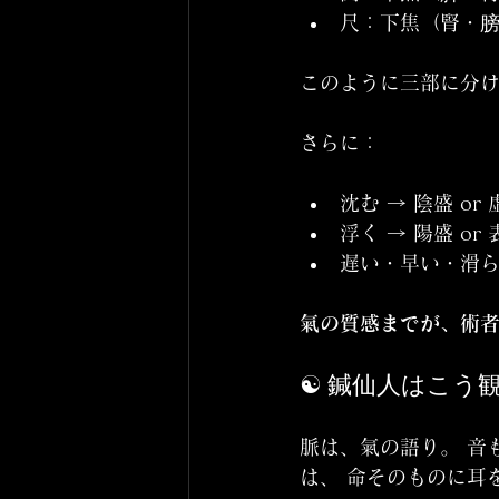
尺：下焦（腎・
このように三部に分け
さらに：
沈む → 陰盛 or 
浮く → 陽盛 or 
遅い・早い・滑
氣の質感までが、術
☯️ 鍼仙人はこう
脈は、氣の語り。 音
は、 命そのものに耳