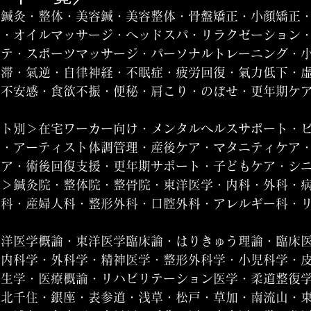
＞鍼灸・整体・美容鍼・美容整体・骨盤矯正・小顔矯正
ジ・オイルマッサージ・ヘッドスパ・リラクゼーション
ステ・スポーツマッサージ・パーソナルトレーニング・
氣滞・氣逆・自律神経・不眠症・疲労回復・氣力低下・
・不安感・食欲不振・便秘・肩こり・のぼせ・更年期ケ
ット別＞在宅ワーカー向け・メンタルヘルスサポート・
け・アーティスト体調管理・産後ケア・マタニティケア
ケア・術後回復支援・更年期サポート・子どもケア・シ
性＞鍼灸院・整体院・整骨院・東洋医学・内科・外科・
歯科・産婦人科・整形外科・口腔外科・アレルギー科・
東洋医学概論・東洋医学臨床論・はりきゅう理論・臨床
・内科学・外科学・精神医学・整形外科学・小児科学・
衛生学・医療概論・リハビリテーション医学・柔道整復
・北千住・銀座・表参道・浅草・松戸・草加・南流山・