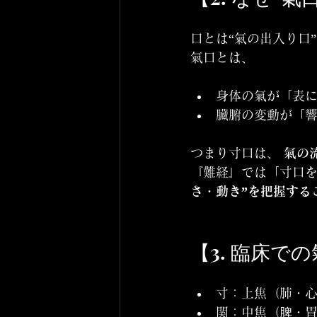
口とは“氣の出入り口
氣口とは、
身体の氣が「表
臓腑の変動が「
つまり寸口は、 
氣の
『難経』では「寸口を
さ・動き”を把握する
【3. 臨床で
寸：上焦（肺・
関：中焦（脾・