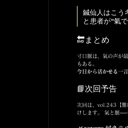
鍼仙人はこう
と患者が“氣
🔚まとめ
寸口脈は、氣の声が最
もある。
今日から活かせる一
📘次回予告
次回は、vol.24
けします。 氣と脈─