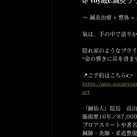
🌿 voyage.鍼灸ラウン
〜 鍼灸治療 × 整体 
氣は、手の中で語り
隠れ家のようなプラ
“命の響きに耳を澄ま
📍ご予約はこちら👉 
https://app.square
art
『鍼仙人』院長　高山
施術歴16年／87,0
プロアスリートや著
鍼師・灸師・柔道整