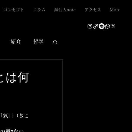
コンセプト
コラム
鍼仙人note
アクセス
More
紹介
哲学
”とは何
「氣口（きこ
の窓”
なの