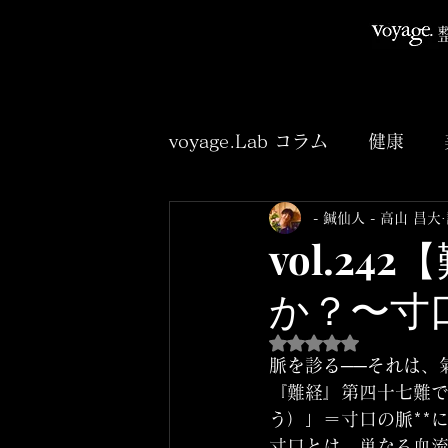
voyage.Lab コラム
健康
- 鍼仙人 - 高山 昌大
臨床
アニメ
小説
vol.2
か？〜寸
5つ星のうちNaNと
脈を診る──それは、
『難経』第四十七難で
う）」＝寸口の脈**
寸口とは、単なる血流