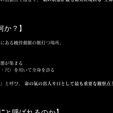
は何か？】
側にある橈骨動脈の脈打つ場所。
り
状態が集まる
関・尺）を用いて全身を診る
」と呼び、 
命の氣の出入り口として最も重要な観察点
氣口”と呼ばれるのか】