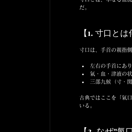
だ。
【1. 寸口と
寸口は、手首の親指
左右の手首にあ
氣・血・津液の
三部九候（寸・
古典ではここを「氣口
いる。
【2. なぜ“