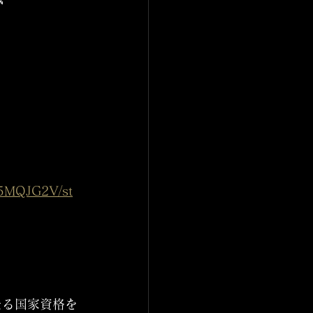

15MQJG2V/st
たる国家資格を