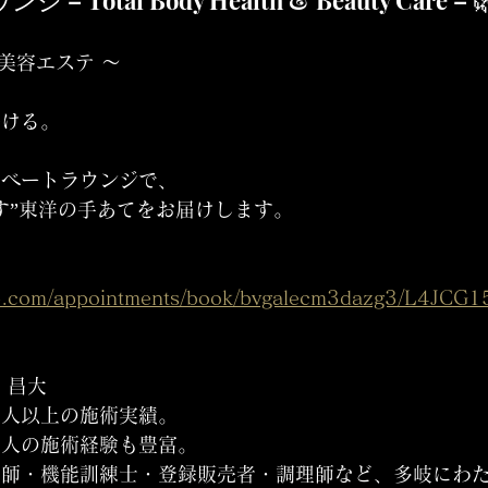
ジ – Total Body Health & Beauty Care – 
× 美容エステ 〜
かける。
イベートラウンジで、
す”東洋の手あてをお届けします。
up.com/appointments/book/bvgalecm3dazg3/L4JCG
 昌大
00人以上の施術実績。
名人の施術経験も豊富。
復師・機能訓練士・登録販売者・調理師など、多岐にわ