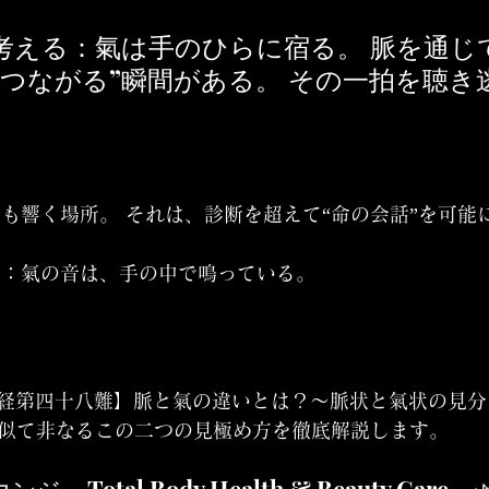
考える：氣は手のひらに宿る。 脈を通じ
でつながる”瞬間がある。 その一拍を聴き
も響く場所。 それは、診断を超えて“命の会話”を可能
言：
氣の音は、手の中で鳴っている。
3【難経第四十八難】脈と氣の違いとは？〜脈状と氣状の見
─似て非なるこの二つの見極め方を徹底解説します。