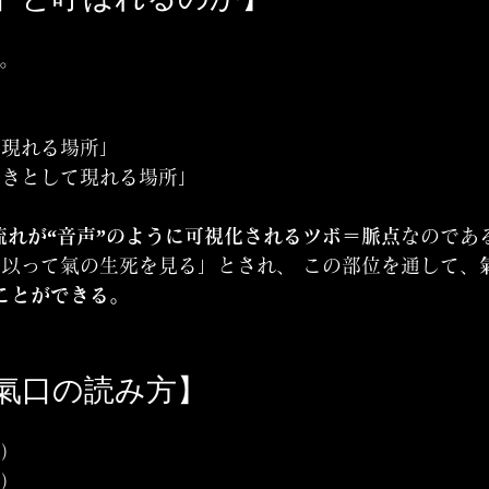
”。
に現れる場所」
響きとして現れる場所」
流れが“音声”のように可視化されるツボ＝脈点
なのであ
以って氣の生死を見る」とされ、 この部位を通して、
ことができる。
の氣口の読み方】
心）
胃）