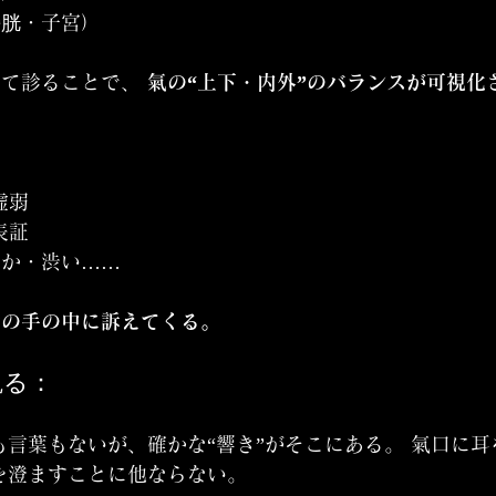
膀胱・子宮）
て診ることで、 
氣の“上下・内外”のバランスが可視化
虚弱
表証
らか・渋い……
者の手の中に訴えてくる。
観る：
も言葉もないが、確かな“響き”がそこにある。 氣口に
を澄ますことに他ならない。