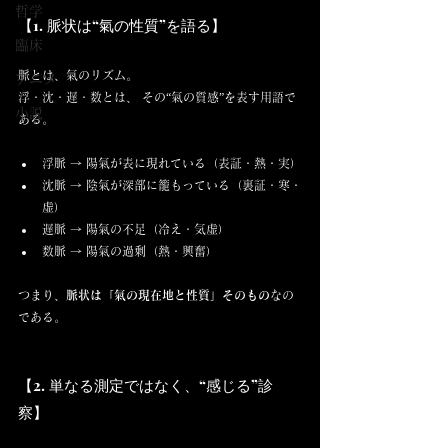
哲学
【1. 脈状は“氣の性質”を語る】
臨床
脈とは、氣のリズム。
アニメ
浮・沈・遅・数とは、 その“氣の質感”を表す用語で
小説
ある。
浮脈 → 陽氣が表に現れている（表証・熱・実）
沈脈 → 陰氣が深部に籠もっている（裏証・寒・
虚）
遅脈 → 陽氣の不足（冷え・気虚）
数脈 → 陽氣の過剰（熱・興奮）
つまり、
脈状は「氣の現在地と性質」そのもの
なの
である。
【2. 単なる測定ではなく、“感じる”診
察】