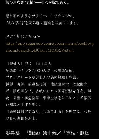
氣の声なき“表情”──それが脈である。
隠れ家のようなプライベートラウンジで、
 氣の“表情”を読み解く施術をお届けします。
📍ご予約はこちら👉 
https://app.squareup.com/appointments/book/bvg
alecm3dazg3/L4JCG15MQJG2V/start
『鍼仙人』院長　高山 昌大
施術歴16年／87,000人以上の施術実績。
プロアスリートや著名人の施術経験も豊富。
鍼師・灸師・柔道整復師・機能訓練士・登録販売
者・調理師など、多岐にわたる国家資格を保有。鍼
灸・柔整・構造医学・東洋医学をはじめとする幅広
い知識と手技を融合。
「施術は科学であり、芸術である」を理念に、心身
の真の調和を追求。
🟡典拠：『難経』第十難／『霊枢・脈度