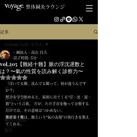
整体鍼灸ラウンジ
記事
voyage.Lab コラム
- 鍼仙人 - 高山 昌大
voyage.Lab コラム
読了時間: 5分
vol.205【難経十難】脈の浮沈遅数と
健康
は？〜氣の性質を読み解く診察力〜
5つ星のうちNaNと評価されています。
美容
「浮いてる脈、沈んでる脈って、何が違うんです
母子
か？」
脈診を学び始めると、最初に出てくる“浮・沈・遅・
鍼仙人古術
数”という言葉。 だが、ただ手首を触って分類する
運動
だけでは、その意味はつかめない。
難経第十難
は、脈という“氣の表現”の奥行きを教え
鍼仙人秘術
てくれる。
紹介