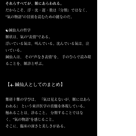
それらすべてが、脈にあらわれる。
だからこそ、浮・沈・遅・数は「分類」ではなく、 
“氣の物語”の冒頭を読むための鍵なのだ。
☯️鍼仙人の哲学
脈状は、氣の“表情”である。
浮いている氣は、叫んでいる。沈んでいる氣は、泣
いている。
鍼仙人は、 その“声なき表情”を、 手のひらで読み取
ることを、脈診と呼ぶ。
【4. 鍼仙人としてのまとめ】
難経十難の学びは、 「氣は見えないが、脈にはあら
われる」 という東洋医学の真髄を体現している。
触れることは、診ること。 分類することではな
く、“氣の物語”を感じること。
そこに、臨床の深さと美しさがある。