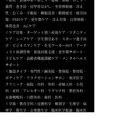
＜症状・お悩み系＞肩こり・腰痛・頭痛・首こり・
猫背・巻き肩・肩甲骨はがし・坐骨神経痛・冷え
性・むくみ・不眠症・睡眠改善・眼精疲労・疲労回
復・PMSケア・更年期ケア・冷え対策・自律神経・
体質改善・AGケア
＜ケア対象・ターゲット別＞産後ケア・マタニティ
ケア・シニアケア・学生割引あり・スポーツ選手向
け・ビジネスマンケア・在宅ワーカー向け・アーテ
ィスト体調管理・術後回復支援・更年期サポート・
子どもケア・高齢者機能訓練ケア・メンタルヘルス
サポート
＜施設タイプ・専門性＞鍼灸院・整体院・整骨院・
ボディケア・リラクゼーションサロン・東洋医学・
クリニック・病院・内科・外科・産婦人科・小児
科・産科・アレルギー科・リウマチ科・整形外科・
耳鼻咽喉科・口腔外科・歯科・医科
＜学術・教育学科＞皮膚科学・解剖学・生理学・病
理学・衛生学・公衆衛生学・臨床医学総論・臨床医
学各論・はりきゅう理論・柔道整復学理論・リハビ
リテーション医学・東洋医学概論・経絡経穴概論・
東洋医学臨床論・関係法規・医療概論・外科学・整