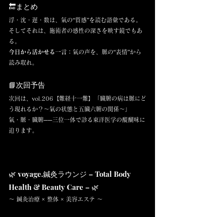
🔚まとめ
浮・沈・遅・数は、氣の“質感”を読む語彙である。
そしてそれは、施術者の感性の深さを映す鏡でもあ
る。
今日から活かせる一言：
氣の声を、脈の“表情”から
読み取れ。
📘次回予告
次回は、vol.206【難経十一難】「臓腑の病は脈にど
う現れるか？〜氣の状態と五臓六腑の関係〜」
氣・脈・臓腑──三位一体で診る東洋医学の醍醐味に
迫ります。
🌿 voyage.鍼灸ラウンジ – Total Body 
Health & Beauty Care – 🌿
〜 鍼灸治療 × 整体 × 美容エステ 〜