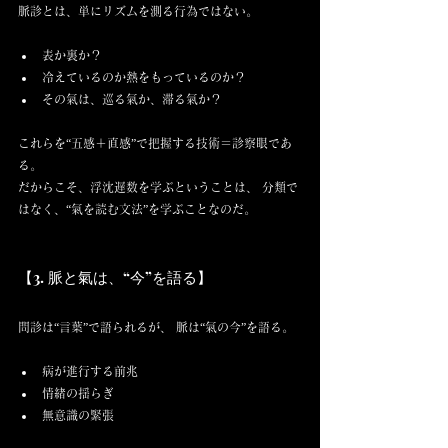
脈診とは、単にリズムを測る行為ではない。
表か裏か？
冷えているのか熱をもっているのか？
その氣は、巡る氣か、滞る氣か？
これらを“五感＋直感”で把握する技術＝診察眼であ
る。
だからこそ、浮沈遅数を学ぶということは、 分類で
はなく、“氣を読む文法”を学ぶことなのだ。
【3. 脈と氣は、“今”を語る】
問診は“言葉”で語られるが、 脈は“氣の今”を語る。
病が進行する前兆
情緒の揺らぎ
無意識の緊張