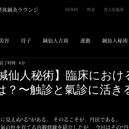
整体鍼灸ラウンジ
HOME
料金
舎人出張所
美容
母子
鍼仙人古術
運動
鍼仙人秘術
読了時間: 4分
28【鍼仙人秘術】臨床にお
は？〜触診と氣診に活き
評価されています。
に見えぬ“芯”がある。 その芯こそが、丹田である。
氣の柱を育てる内観修練を紹介したが、 今回はその“