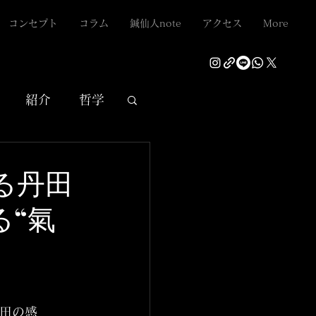
コンセプト
コラム
鍼仙人note
アクセス
More
紹介
哲学
ける丹田
る“氣
丹田の感