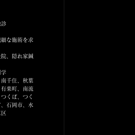
触診
繊細な施術を求
灸院、隠れ家鍼
剖学
、南千住、秋葉
、有楽町、南流
、つくば、つく
宮、石岡市、水
東区