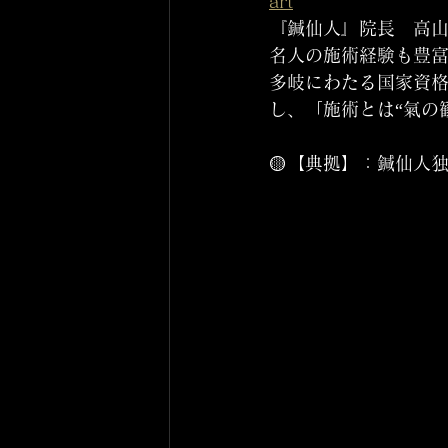
art
『鍼仙人』院長　高山
名人の施術経験も豊
多岐にわたる国家資
し、「施術とは“氣の
🟡【典拠】：鍼仙人