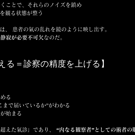
置くことで、それらのノイズを鎮め
氣を観る状態が整う
”は、 患者の氣の乱れを鏡のように映し出す。
の静寂が必要不可欠
なのだ。
を整える＝診察の精度を上げる】
、
読める
こまで届いているか”がわかる
療が始まる
超えた氣診」であり、 
“内なる観察者”としての術者の