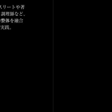
スリートや著
・調理師など、
功整体
を融合
を実践。