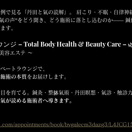
例で見る「丹田と氣の読解」。 肩こり・不眠・自律神
“氣の声”をどう聞き、どう施術に落とし込むのか—— 
ります。
ジ – Total Body Health & Beauty Care – 
× 美容エステ 〜
イベートラウンジで、
る施術の本質
をお届けします。
る目を育てる。鍼灸・整躰氣術・丹田瞑想・氣診・触診
で氣が読める施術者へ導きます。
up.com/appointments/book/bvgalecm3dazg3/L4JCG