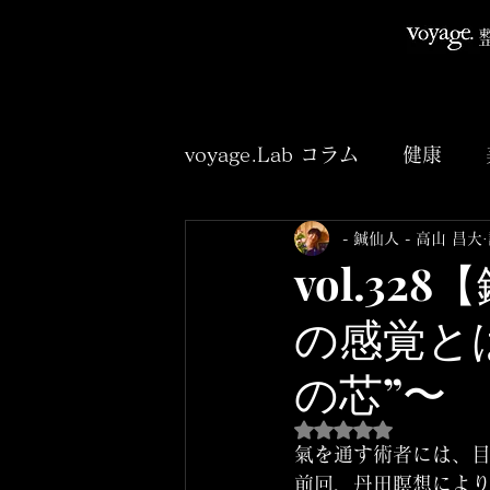
voyage.Lab コラム
健康
- 鍼仙人 - 高山 昌大
臨床
アニメ
小説
vol.3
の感覚と
の芯”〜
5つ星のうちNaNと
氣を通す術者には、目
前回、丹田瞑想により