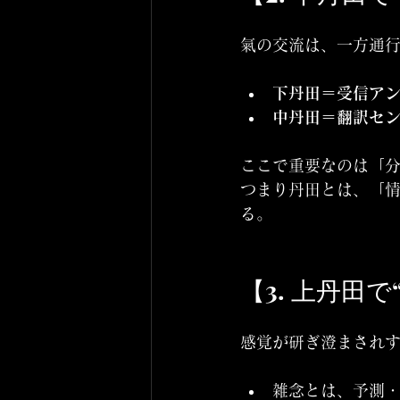
氣の交流は、一方通
下丹田＝受信ア
中丹田＝翻訳セ
ここで重要なのは「分
つまり丹田とは、「情
る。
【3. 上丹田
感覚が研ぎ澄まされす
雑念とは、予測