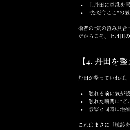
上丹田に意識を
“ただ今ここ”の
術者の“氣の澄み具合
だからこそ、
上丹田
【4. 丹田
丹田が整っていれば
触れる前に氣が
触れた瞬間に“ど
診察と同時に治
これはまさに「触診を