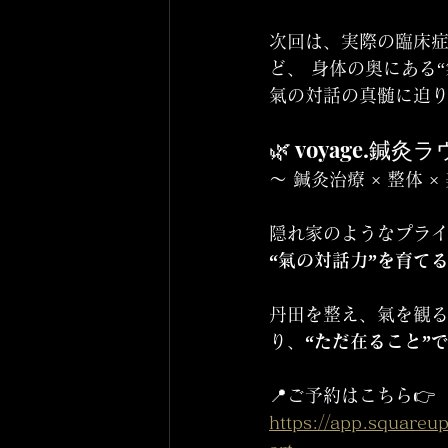
次回は、実際の臨床症
ど、 身体の奥にある
氣の対話の真髄に迫
🌿 voyage.鍼灸ラウン
〜 鍼灸治療 × 整体 
隠れ家のようなプラ
“氣の対話力”を育て
丹田を整え、氣を観
り、
“ただ在ること”
📍ご予約はこちら👉 
https://app.square