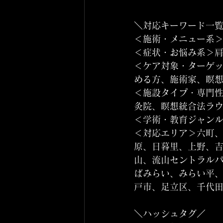
＼対応キーワード一
＜施術・メニュー系
＜症状・お悩み系＞
＜ケア対象・ターゲ
める方、施術家、瞑想
＜施設タイプ・専門
灸院、瞑想統合法ラ
＜学術・教育ジャン
＜対応エリア＞六町
原、日暮里、上野、
山、流山セントラル
ばみらい、みらい平
戸市、足立区、千代
＼ハッシュタグ／