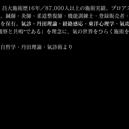
 昌大施術歴16年／87,000人以上の施術実績。プロア
富。鍼師・灸師・柔道整復師・機能訓練士・登録販売者
格を保有。
氣診・丹田理論・経絡感応・東洋心理学・氣
観察と共鳴”である」を理念に、氣の世界をひらく施術
独自哲学・丹田理論・氣診術より