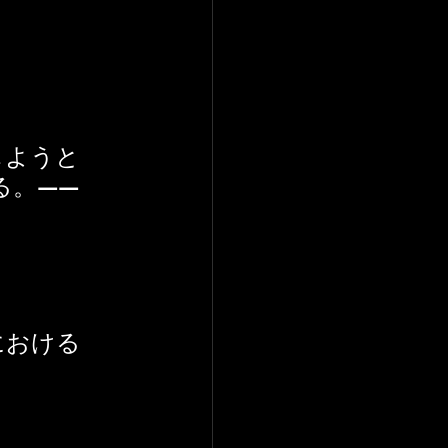
じようと
る。——
における