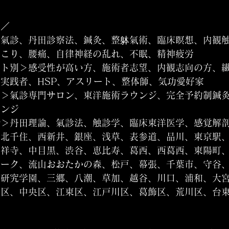
覧／
＞氣診、丹田診察法、鍼灸、整躰氣術、臨床瞑想、内観
肩こり、腰痛、自律神経の乱れ、不眠、精神疲労
ット別＞感受性が高い方、施術者志望、内観志向の方、
実践者、HSP、アスリート、整体師、気功愛好家
性＞氣診専門サロン、東洋施術ラウンジ、完全予約制鍼
ウンジ
ル＞丹田理論、氣診法、触診学、臨床東洋医学、感覚解
、北千住、西新井、銀座、浅草、表参道、品川、東京駅
吉祥寺、中目黒、渋谷、恵比寿、葛西、西葛西、東陽町
パーク、流山おおたかの森、松戸、幕張、千葉市、守谷
、研究学園、三郷、八潮、草加、越谷、川口、浦和、大
田区、中央区、江東区、江戸川区、葛飾区、荒川区、台