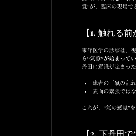
覚”が、臨床の現場で
【1. 触れる
東洋医学の診察は、視
ら“氣診”が始まって
丹田に意識が定まっ
患者の「氣の乱
表面の緊張では
これが、“氣の感覚”
【2. 下丹田