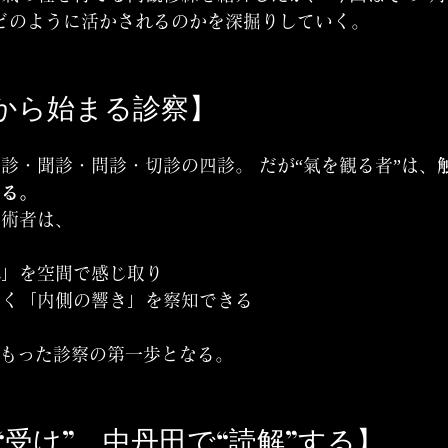
どのように活かされるのかを深掘りしていく。
前から始まる診察】
診・聞診・問診・切診の四診。 だが“氣を観る者”は、
いる。
た術者は、
れ」を空間で感じ取り
なく「内側の響き」を察知できる
をもった診察の第一歩となる。
で“受け”、中丹田で“読解”する】