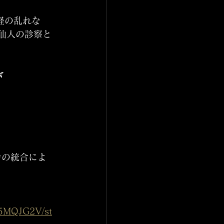
経の乱れな
鍼仙人の診察と

力の統合によ
15MQJG2V/st