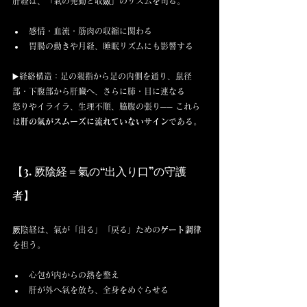
肝経は、「氣の発動と収斂」のリズムを司る。
感情・血流・筋肉の収縮に関わる
胃腸の動きや月経、睡眠リズムにも影響する
▶️経絡構造：足の親指から足の内側を通り、鼠径
部・下腹部から肝臓へ、さらに肺・目に連なる
怒りやイライラ、生理不順、脇腹の張り── これら
は
肝の氣がスムーズに流れていないサイン
である。
【3. 厥陰経＝氣の“出入り口”の守護
者】
厥陰経は、氣が「出る」「戻る」ための
ゲート調律
を担う。
心包が内からの熱を整え
肝が外へ氣を放ち、全身をめぐらせる