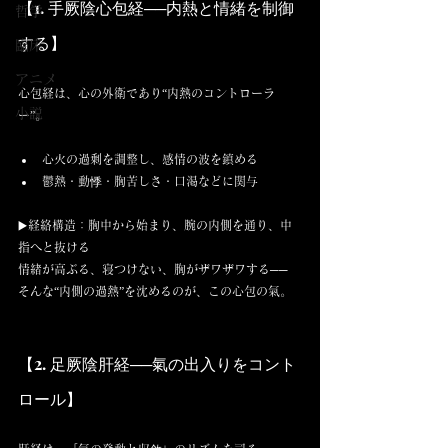
【1. 手厥陰心包経──内熱と情緒を制御
哲学
する】
臨床
アニメ
心包経は、心の外衛であり“内熱のコントローラ
小説
ー”。
心火の過剰を調整し、感情の波を鎮める
鬱熱・動悸・胸苦しさ・口渇などに関与
▶️経絡構造：胸中から始まり、腕の内側を通り、中
指へと抜ける
情緒が高ぶる、寝つけない、胸がザワザワする── 
そんな“内側の過熱”を沈めるのが、この心包の氣。
【2. 足厥陰肝経──氣の出入りをコント
ロール】