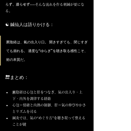
らず、滞らせず
──そんな流れを作る刺鍼が要にな
る。
☯️ 鍼仙人は語りかける：
厥陰経は、氣の出入り口。 開きすぎても、閉じすぎ
ても崩れる。 適度な“ゆらぎ”を聴き取る感性こそ、
術の本質だ。
🔚まとめ：
厥陰経は心包と肝をつなぎ、氣の出入り・上
下・内外を調律する経絡
心包＝情緒と内熱の制御、肝＝氣の伸びやかさ
とリズムを司る
鍼灸では、氣の“めぐり方”を聴き取って整える
ことが鍵