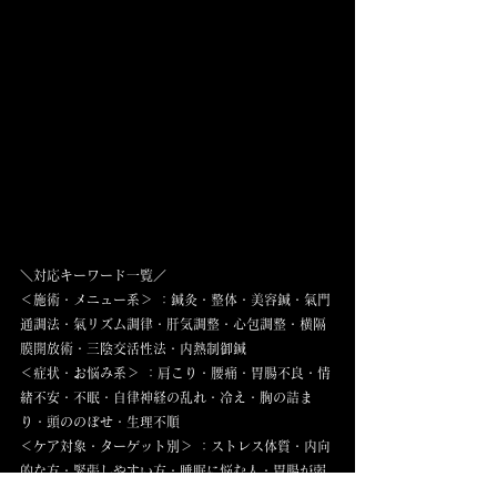
＼対応キーワード一覧／
＜施術・メニュー系＞ ：鍼灸・整体・美容鍼・氣門
通調法・氣リズム調律・肝気調整・心包調整・横隔
膜開放術・三陰交活性法・内熱制御鍼
＜症状・お悩み系＞ ：肩こり・腰痛・胃腸不良・情
緒不安・不眠・自律神経の乱れ・冷え・胸の詰ま
り・頭ののぼせ・生理不順
＜ケア対象・ターゲット別＞ ：ストレス体質・内向
的な方・緊張しやすい方・睡眠に悩む人・胃腸が弱
い女性・月経に波がある方・在宅勤務者・情緒安定