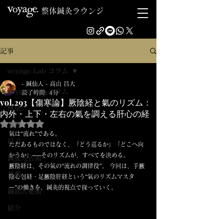
整体鍼灸ラウンジ
記事
voyage.Lab コラム
- 鍼仙人 - 高山 昌大
voyage.Lab コラム
読了時間: 4分
vol.293【傷寒論】厥陰経と氣のリズム：
健康
内外・上下・左右の氣を調える肝心の経
5つ星のうちNaNと評価されています。
美容
氣は“流れ”である。
母子
ただあるものではなく、「どう巡るか」「どこへ向
かうか」──そのリズムが、すべてを決める。
鍼仙人古術
厥陰経は、その氣の“流れの調律役”。 今回は、手厥
運動
陰心包経・足厥陰肝経という“氣のリズムマスタ
ー”の働きを、鍼灸的視点で探っていく。
鍼仙人秘術
紹介