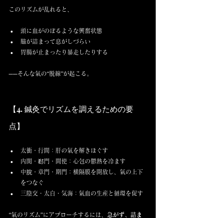
このリズムが乱れると、
頭に血がのぼるような興奮状態
脇が詰まって息がしづらい
胃腸が止まったり暴走したりする
──そんな氣の“脱線”が起こる。
【4. 鍼灸でリズムを調えるための要
点】
太衝・行間：肝の氣を解きほぐす
内関・郄門・間使：心包の鬱熱を冷ます
中脘・章門・期門：横隔膜を開放し、氣の上下
をつなぐ
三陰交・太白・気海：氣血の生産と循環を促す
“氣のリズム”にアプローチするには、
急がず、詰ま