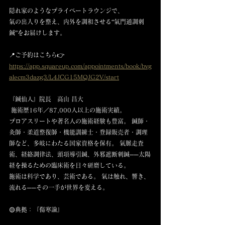
隠れ家のようなプライベートラウンジで、 
氣の出入りを整え、内外を調和させる“氣門通調刺
鍼”をお届けします。
📍ご予約はこちら👉 
https://app.squareup.com/appointments/book/bvg
alecm3dazg3/L4JCG15MQJG2V/start
『鍼仙人』院長　高山 昌大
 施術歴16年／87,000人以上の施術実績。 
プロアスリートや著名人の施術経験も豊富。 鍼師・
灸師・柔道整復師・機能訓練士・登録販売者・調理
師など、多岐にわたる国家資格を保有。 氣脈走査
術、経絡調律法、頭項導引鍼、外邪遮断刺鍼──太陽
経を操るための臨床術を日々研磨している。
施術は科学であり、芸術である。 氣は触れ、響き、
流れる──その一手が世界を変える。
🟡典拠：『傷寒論』