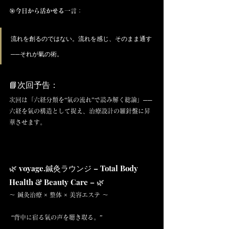
🎯
今日から活かせる一言
：
流れを創るのではない。流れを感じ、そのまま通す
──それが氣の術。
📘次回予告：
次回は「六経分類を“氣の流れ”で読み解く総論」──
六経を氣の構造として捉え、治療設計の羅針盤に昇
華させます。
🌿 voyage.鍼灸ラウンジ – Total Body 
Health & Beauty Care – 🌿
〜 鍼灸治療 × 整体 × 美容エステ 〜
 “背中に宿る氣の声を聴き取る。” 