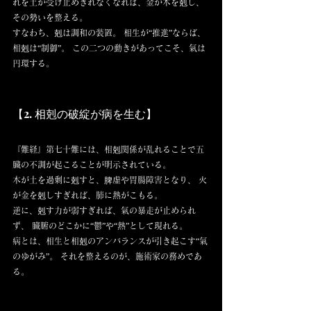
れを土が受け止めきれなくなれば、金が木を剋し、
その勢いを整える。
すなわち、剋は調和の装置。 相生が“推進”ならば、
相剋は“制御”。 この二つの動きがあってこそ、氣は
円環する。
【2. 相剋の破綻が病を生む】
『難経』第七十難には、相剋関係が乱れることで五
臓の不調が起こることが明示されている。
木が土を過剰に剋すと、脾虚や胃腸障害となり、 火
が金を剋しすぎれば、肺に熱がこもる。
逆に、剋す力が弱すぎれば、氣の暴走が止められ
ず、 臓腑のどこかに“鬱”や“熱”として現れる。
病とは、相生と相剋のアンバランスが引き起こす“氣
のゆがみ”。 それを整えるのが、施術家の務めであ
る。