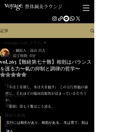
整体鍼灸ラウンジ
記事
voyage.Lab コラム
- 鍼仙人 - 高山 昌大
voyage.Lab コラム
読了時間: 6分
vol.265【難経第七十難】相剋はバランス
健康
を護る力〜氣の抑制と調律の哲学〜
5つ星のうちNaNと評価されています。
美容
母子
「木は土を制し、水は火を剋す」 この五行相剋の論
理に、どれほどの臨床的叡智が詰まっているだろう
鍼仙人古術
か。
運動
『難経』第七十難はこう語る。
鍼仙人秘術
五行には相生があり、相剋がある。 生は育て、剋は
紹介
護る。