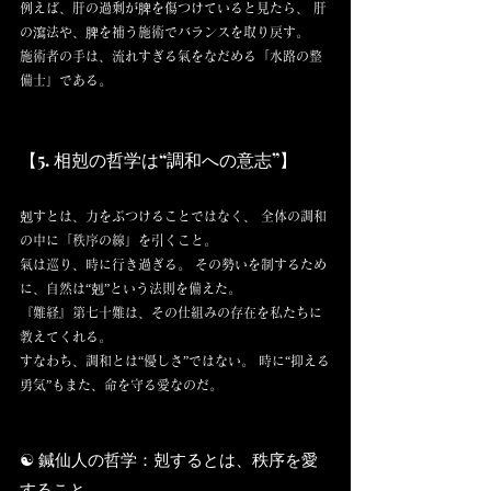
例えば、肝の過剰が脾を傷つけていると見たら、 肝
の瀉法や、脾を補う施術でバランスを取り戻す。
施術者の手は、流れすぎる氣をなだめる「水路の整
備士」である。
【5. 相剋の哲学は“調和への意志”】
剋すとは、力をぶつけることではなく、 全体の調和
の中に「秩序の線」を引くこと。
氣は巡り、時に行き過ぎる。 その勢いを制するため
に、自然は“剋”という法則を備えた。
『難経』第七十難は、その仕組みの存在を私たちに
教えてくれる。
すなわち、調和とは“優しさ”ではない。 時に“抑える
勇気”もまた、命を守る愛なのだ。
☯️ 鍼仙人の哲学：剋するとは、秩序を愛
すること