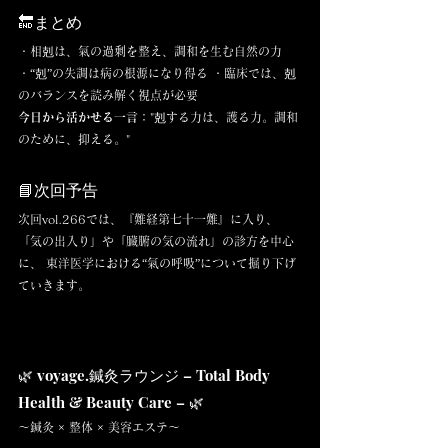
🔚まとめ
・相剋は、氣の過剰を整え、調和を生む自然の力 
・“剋”の失調は病の根源になり得る ・臨床では、剋
のバランスを読み解く視点が必要
今日から活かせる一言：
"剋する力は、護る力。調和
のために、抑える。"
📘次回予告
次回vol.266では、『難経第七十一難』に入り、 
「気の出入り」や「臓腑の気の流れ」の診方を中心
に、 東洋医学における“氣の呼吸”について掘り下げ
ていきます。
🌿 voyage.鍼灸ラウンジ – Total Body 
Health & Beauty Care – 🌿
〜鍼灸 × 整体 × 美容エステ〜