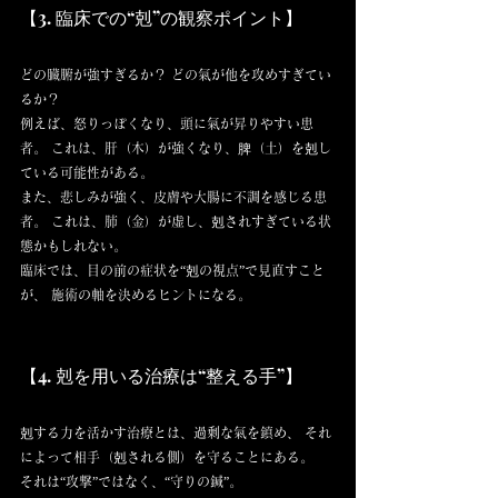
【3. 臨床での“剋”の観察ポイント】
どの臓腑が強すぎるか？ どの氣が他を攻めすぎてい
るか？
例えば、怒りっぽくなり、頭に氣が昇りやすい患
者。 これは、肝（木）が強くなり、脾（土）を剋し
ている可能性がある。
また、悲しみが強く、皮膚や大腸に不調を感じる患
者。 これは、肺（金）が虚し、剋されすぎている状
態かもしれない。
臨床では、目の前の症状を“剋の視点”で見直すこと
が、 施術の軸を決めるヒントになる。
【4. 剋を用いる治療は“整える手”】
剋する力を活かす治療とは、過剰な氣を鎮め、 それ
によって相手（剋される側）を守ることにある。
それは“攻撃”ではなく、“守りの鍼”。