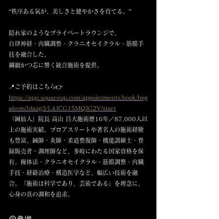
“秩序ある氣が、美しさと健やかさを育てる。”
隠れ家のようなプライベートラウンジで、
自律神経・内臓調整・クラニオセイクラル・筋膜手
技を融合した、
繊細かつ芯に響く統合施術を提供。
📍ご予約はこちら👉 
https://app.squareup.com/appointments/book/bvg
alecm3dazg3/L4JCG15MQJG2V/start
『鍼仙人』院長 高山 昌大施術歴16年／87,000人以
上の施術実績。プロアスリートや著名人の施術経験
も豊富。鍼師・灸師・柔道整復師・機能訓練士・登
録販売者・調理師など、多岐にわたる国家資格を保
有。操体法・クラニオセイクラル・筋膜調整・内臓
手技・経絡治療・構造医学など、幅広い技術を融
合。「施術は科学であり、芸術である」を理念に、
心身の真の調和を追求。
🟡典拠