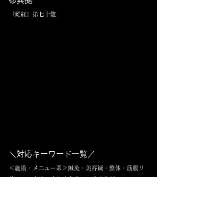
『難経』第七十難
＼対応キーワード一覧／
＜施術・メニュー系＞鍼灸・美容鍼・整体・筋膜リ
リース・クラニオセイクラル・リラクゼーション・
骨盤矯正・経絡治療・マッサージ・スポーツマッサ
ージ・ボディケア・オイルマッサージ・ヘッドス
パ・エステ・フェイシャル・パーソナルトレーニン