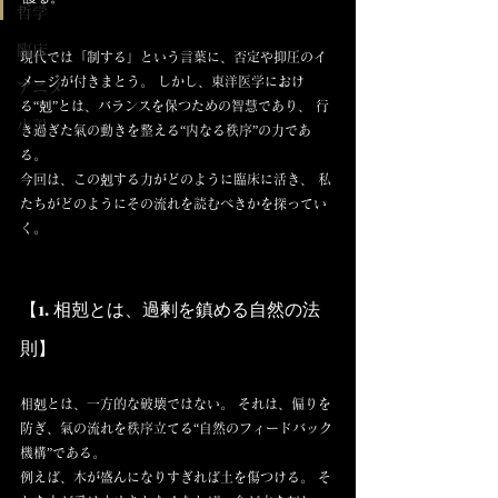
哲学
臨床
現代では「制する」という言葉に、否定や抑圧のイ
メージが付きまとう。 しかし、東洋医学におけ
アニメ
る“剋”とは、バランスを保つための智慧であり、 行
小説
き過ぎた氣の動きを整える“内なる秩序”の力であ
る。
今回は、この剋する力がどのように臨床に活き、 私
たちがどのようにその流れを読むべきかを探ってい
く。
【1. 相剋とは、過剰を鎮める自然の法
則】
相剋とは、一方的な破壊ではない。 それは、偏りを
防ぎ、氣の流れを秩序立てる“自然のフィードバック
機構”である。
例えば、木が盛んになりすぎれば土を傷つける。 そ