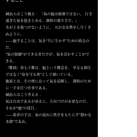
鍼仙人はこう観る： 「氣の剋は破壊ではない。 行き
過ぎた氣を抱きとめる、調和の護り手だ。」
木が土を傷つけないように。 火が金を燃やし尽くさ
ぬように。
——剋することは、氣を“共に生かす”ための術なの
だ。
“氣の制御”ができる者だけが、氣を活かすことがで
きる。
『難経』第七十難は、剋という概念を、 単なる抑圧
ではなく“命を守る理”として描いている。
施術とは、その理に沿って氣を読解し、 調和のため
に一手を打つ仕事である。
鍼仙人はこう考える：
氣は自由であるがゆえに、方向づけが必要なのだ。 
それが“剋”の役目。
——術者の手は、氣の流れに秩序をもたらす“静かな
水路”であれ。