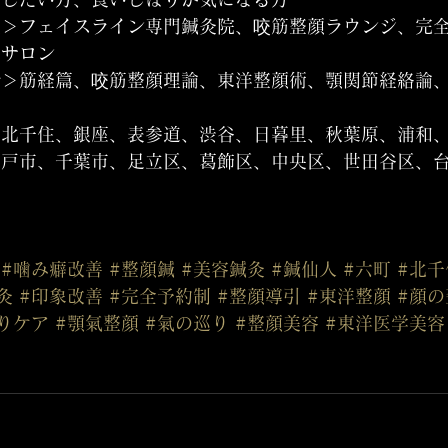
性＞フェイスライン専門鍼灸院、咬筋整顔ラウンジ、完
容サロン
ル＞筋経篇、咬筋整顔理論、東洋整顔術、顎関節経絡論
、北千住、銀座、表参道、渋谷、日暮里、秋葉原、浦和
水戸市、千葉市、足立区、葛飾区、中央区、世田谷区、
区
#噛み癖改善
#整顔鍼
#美容鍼灸
#鍼仙人
#六町
#北千
灸
#印象改善
#完全予約制
#整顔導引
#東洋整顔
#顔の
りケア
#顎氣整顔
#氣の巡り
#整顔美容
#東洋医学美容