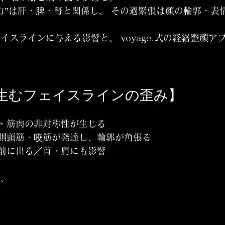
力”は肝・脾・腎と関係し、 その過緊張は顔の輪郭・表
イスラインに与える影響と、 voyage.式の経絡整顔ア
癖が生むフェイスラインの歪み】
→ 筋肉の非対称性が生じる
 側頭筋・咬筋が発達し、輪郭が角張る
が前に出る／首・肩にも影響
と、