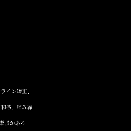
スライン矯正、
違和感、噛み締
緊張がある