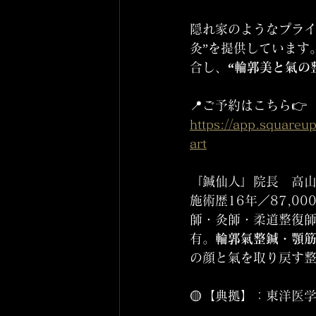
隠れ家のようなプライ
灸”を提供しています
合し、
“輪郭美と氣の
📍ご予約はこちら👉 
https://app.square
art
『鍼仙人』院長　高山
施術歴16年／87,
師・灸師・柔道整復
有。
輪郭氣整鍼・顎
の顔と氣を取り戻す整
🟡【典拠】：東洋医