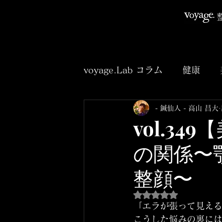
voyage.Lab コラム
健康
- 鍼仙人 - 高山 昌大
臨床
アニメ
小説
vol.3
の関係〜
整顔〜
5つ星のうちNaNと
「エラが張って見える
こうした悩みの裏に