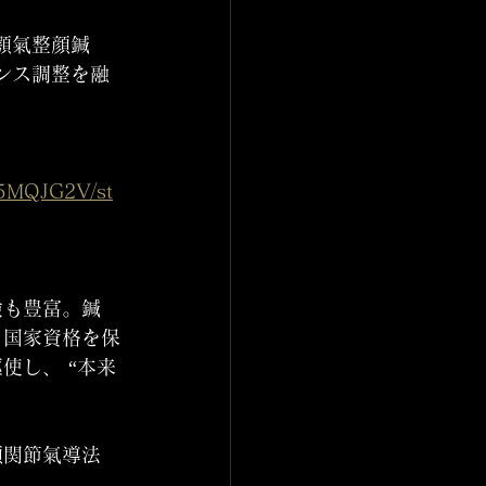
顎氣整顔鍼
ンス調整を融
15MQJG2V/st
験も豊富。鍼
る国家資格を保
使し、 “本来
顎関節氣導法