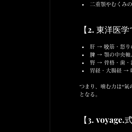
二重顎やむくみの
【2. 東洋
肝 → 咬筋・怒
脾 → 顎の中央
腎 → 骨格・歯
胃経・大腸経 →
つまり、噛む力は“氣
となる。
【3. voya