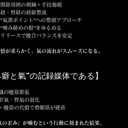
顎関節周囲の刺鍼＋手技弛緩
肝経・腎経の経絡整流
“氣滞ポイント”への整顔アプローチ
“噛み締めの根”をゆるめる
のリリースで咬合バランスを安定
表情が柔らかく、氣の流れがスムーズになる。
噛み癖と氣”の記録媒体である】
意識の咬筋緊張
 肝氣・腎氣の弱化
→ 咬筋の代償で僧帽筋が硬直
氣の歪み」が噛むという行動に刻まれた結果
。