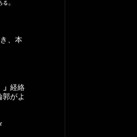
ある。
とき、本
。」
経絡
輪郭がよ
