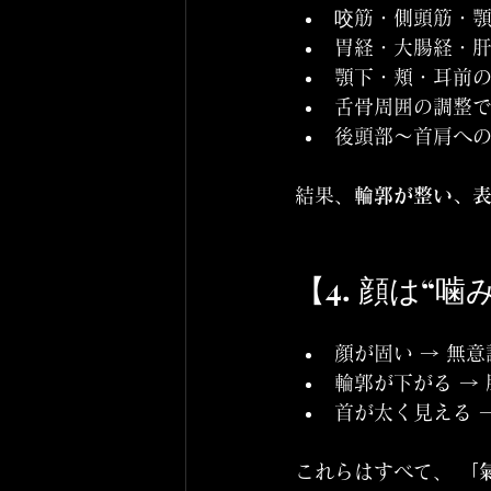
咬筋・側頭筋・
胃経・大腸経・
顎下・頬・耳前の
舌骨周囲の調整で
後頭部〜首肩へ
結果、
輪郭が整い、
【4. 顔は“
顔が固い → 無
輪郭が下がる →
首が太く見える 
これらはすべて、 
「