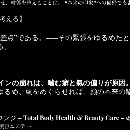
せ、輪郭を整えることは、 
“本来の印象”への回帰でも
う考える】
交差点”である。——その緊張をゆるめた
る。
インの崩れは、噛む癖と氣の偏りが原因
ゆるめ、氣をめぐらせれば、顔の本来の
ジ – Total Body Health & Beauty Care – 
× 美容エステ 〜