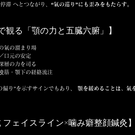
停滞 へとつながり、
“氣の巡り”にも歪みをもたらす。
医学で観る「顎の力と五臓六腑」】
りの氣の溜まり場
軸／口元の安定
・深層の力を司る
 咬筋・顎下の経絡流注
の偏り”を示すサインでもあり、 
顎を緩めることは、氣
ge.式 フェイスライン×噛み癖整顔鍼灸