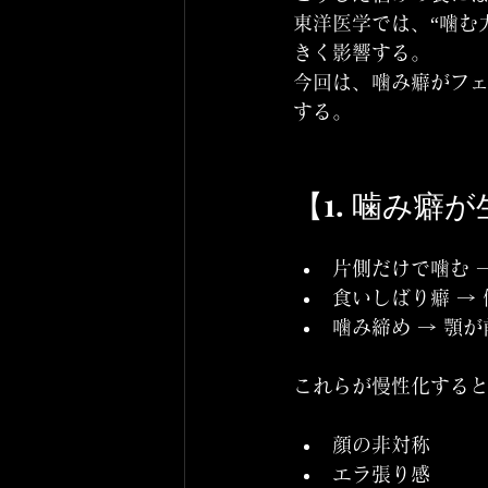
東洋医学では、“噛む
きく影響する。
今回は、噛み癖がフェ
する。
【1. 噛み
片側だけで噛む 
食いしばり癖 →
噛み締め → 顎
これらが慢性化する
顔の非対称
エラ張り感