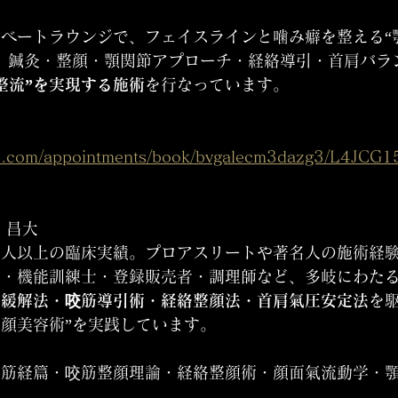
ベートラウンジで、フェイスラインと噛み癖を整える“
。鍼灸・整顔・顎関節アプローチ・経絡導引・首肩バラ
整流”を実現する施術
を行なっています。
up.com/appointments/book/bvgalecm3dazg3/L4JCG
 昌大
000人以上の臨床実績。プロアスリートや著名人の施術経
師・機能訓練士・登録販売者・調理師など、多岐にわた
筋緩解法・咬筋導引術・経絡整顔法・首肩氣圧安定法
を駆
顔美容術”を実践しています。
学筋経篇・咬筋整顔理論・経絡整顔術・顔面氣流動学・