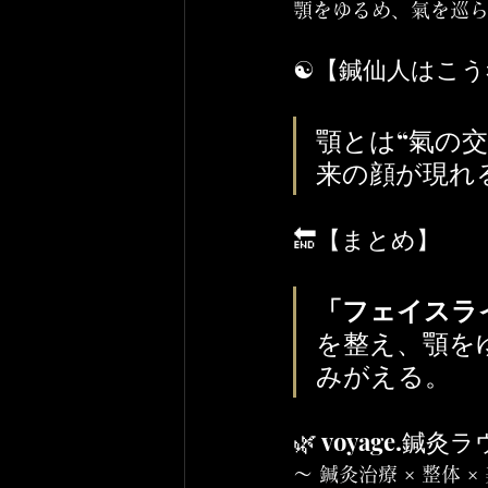
顎をゆるめ、氣を巡ら
☯️【鍼仙人はこ
顎とは“氣の
来の顔が現れ
🔚【まとめ】
「フェイスラ
を整え、顎を
みがえる。
🌿 voyage.鍼灸ラウン
〜 鍼灸治療 × 整体 