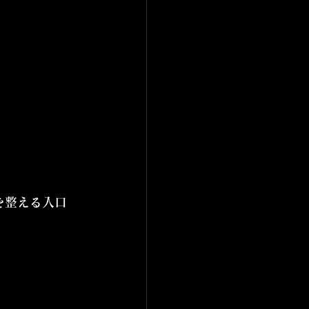
を整える入口
】