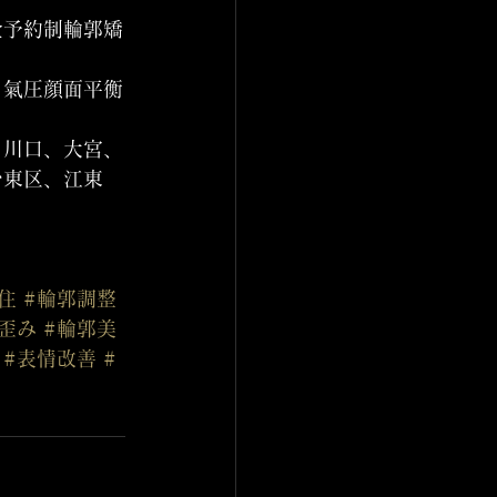
全予約制輪郭矯
、氣圧顔面平衡
、川口、大宮、
台東区、江東
住
#輪郭調整
歪み
#輪郭美
#表情改善
#