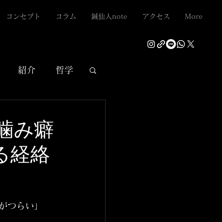
コンセプト
コラム
鍼仙人note
アクセス
More
紹介
哲学
と噛み癖
る経絡
がつらい」