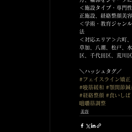
＜施設タイプ・専門
正施設、経絡整顔美
＜学術・教育ジャン
法
＜対応エリア＞六町
草加、八潮、松戸、
区、千代田区、荒川
＼ハッシュタグ／
#フェイスライン矯正
#咬筋緩和
#顎関節鍼
#経絡整顔
#食いしば
咀嚼筋調整
美容