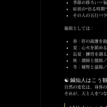
季節の移ろい＝
症状の“出る時期
その人の五行バ
施術としては：
春：肝の疏泄を
夏：心火を鎮め
長夏：脾胃を調
秋：潤肺と健肺
冬：補腎と温陽
☯️ 鍼仙人はこう
自然の変化は、身体の
それが、天と人をつな