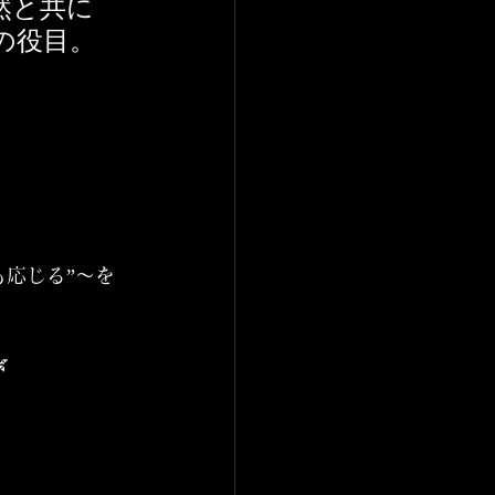
然と共に
の役目。
。
も応じる”〜を
