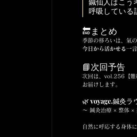
鍼仙人はこう
呼吸している
🔚まとめ
季節の移ろいは、氣の
今日から活かせる一
📘次回予告
次回は、vol.256
お届けします。
🌿 voyage.鍼灸ラウン
〜 鍼灸治療 × 整体 
自然に呼応する身体