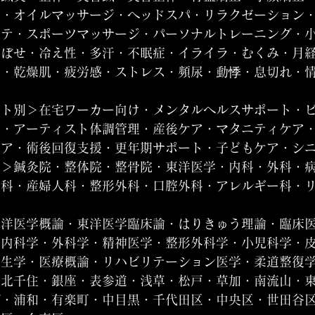
ジ・オイルマッサージ・ヘッドスパ・リラクゼーション
ステ・スポーツマッサージ・パーソナルトレーニング・
のぼせ・冷え性・多汗・不眠症・イライラ・むくみ・月
症・乾燥肌・疲労感・ストレス・頻尿・動悸・息切れ・
ット別＞在宅ワーカー向け・メンタルヘルスサポート・
け・アーティスト体調管理・産後ケア・マタニティケア
ケア・術後回復支援・更年期サポート・子どもケア・シ
性＞鍼灸院・整体院・整骨院・東洋医学・内科・外科・
歯科・産婦人科・整形外科・口腔外科・アレルギー科・
東洋医学概論・東洋医学臨床論・はりきゅう理論・臨床
・内科学・外科学・精神医学・整形外科学・小児科学・
衛生学・医療概論・リハビリテーション医学・柔道整復
・北千住・銀座・表参道・浅草・松戸・草加・南流山・
ば・浦和・有楽町・中目黒・千代田区・中央区・世田谷