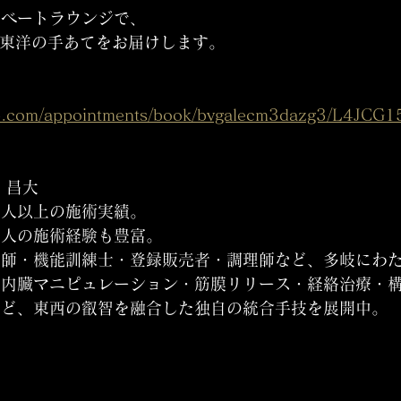
イベートラウンジで、
”東洋の手あてをお届けします。
up.com/appointments/book/bvgalecm3dazg3/L4JCG
 昌大
00人以上の施術実績。
名人の施術経験も豊富。
復師・機能訓練士・登録販売者・調理師など、多岐にわ
・内臓マニピュレーション・筋膜リリース・経絡治療・
など、東西の叡智を融合した独自の統合手技を展開中。