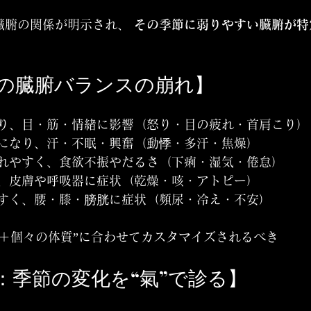
臓腑の関係が明示され、 
その季節に弱りやすい臓腑が特
ごとの臓腑バランスの崩れ】
ぶり、目・筋・情緒に影響（怒り・目の疲れ・首肩こり）
盛になり、汗・不眠・興奮（動悸・多汗・焦燥）
疲れやすく、食欲不振やだるさ（下痢・湿気・倦怠）
し、皮膚や呼吸器に症状（乾燥・咳・アトピー）
やすく、腰・膝・膀胱に症状（頻尿・冷え・不安）
性＋個々の体質”に合わせてカスタマイズされるべき
用：季節の変化を“氣”で診る】