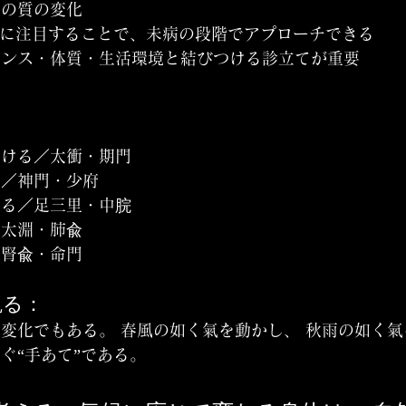
氣の質の変化
”に注目することで、未病の段階でアプローチできる
ランス・体質・生活環境と結びつける診立てが重要
助ける／太衝・期門
る／神門・少府
える／足三里・中脘
／太淵・肺兪
／腎兪・命門
観る：
変化でもある。 春風の如く氣を動かし、 秋雨の如く氣
ぐ“手あて”である。