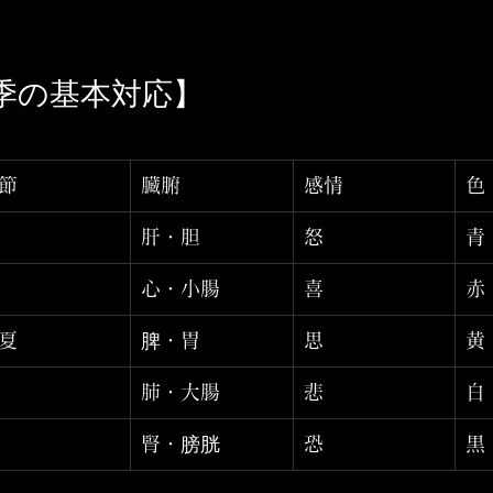
四季の基本対応】
節
臓腑
感情
色
肝・胆
怒
青
心・小腸
喜
赤
夏
脾・胃
思
黄
肺・大腸
悲
白
腎・膀胱
恐
黒