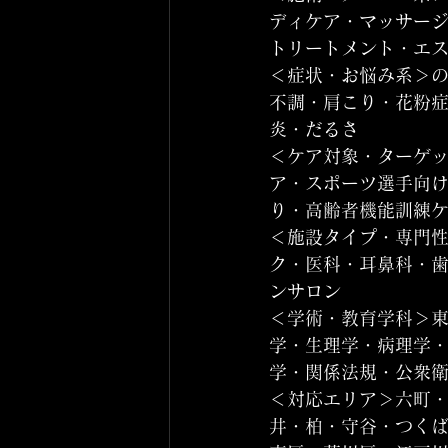
ディケア・マッサー
トリートメント・エ
＜症状・お悩み系＞
不調・肩こり・花粉
炎・だるさ
＜ケア対象・ターゲ
ア・スポーツ選手向
り・高齢者機能訓練
＜施設タイプ・専門
ク・医科・耳鼻科・
ンサロン
＜学術・教育学科＞
学・生理学・病理学
学・関係法規・公衆
＜対応エリア＞六町
井・柏・守谷・つく