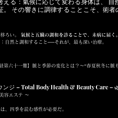
考える：氣候に応じて変わる身体は、 自
証。 その響きに調律することこそ、術者
移ろい。 
氣候と五臓の調和を診ることで、未病に届く
言：
自然と調和すること──それが、最も深い治療。
【難経第六十一難】脈と季節の変化とは？〜“春夏秋冬に脈
ジ – Total Body Health & Beauty Care – 
× 美容エステ 〜
には、四季を読む感性が必要だ。