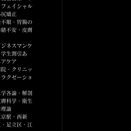
・フェイシャル
小尻矯正
経不順・胃腸の
情緒不安・皮膚
ビジネスマンケ
・学生割引あ
ニアケア
病院・クリニッ
リラクゼーショ
医学各論・解剖
皮膚科学・衛生
学理論
東京駅・西新
区・足立区・江