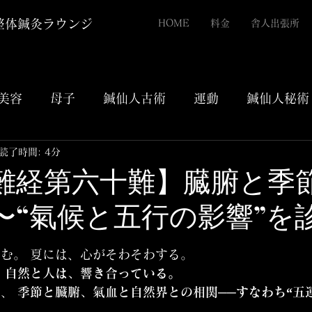
整体鍼灸ラウンジ
HOME
料金
舎人出張所
美容
母子
鍼仙人古術
運動
鍼仙人秘術
読了時間: 4分
55【難経第六十難】臓腑と季
〜“氣候と五行の影響”を
評価されています。
む。 夏には、心がそわそわする。
 
自然と人は、響き合っている。
、 
季節と臓腑、氣血と自然界との相関──すなわち“五