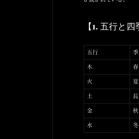
【1. 五行と
五行
季
木
春
火
夏
土
長
金
秋
水
冬