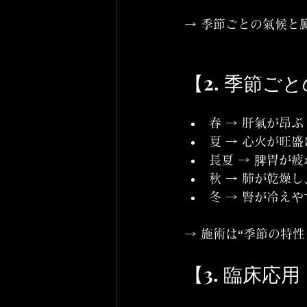
→ 季節ごとの氣候と
【2. 季節
春 → 肝氣が昂
夏 → 心火が旺
長夏 → 脾胃が
秋 → 肺が乾燥
冬 → 腎が冷え
→ 施術は“季節の特
【3. 臨床応