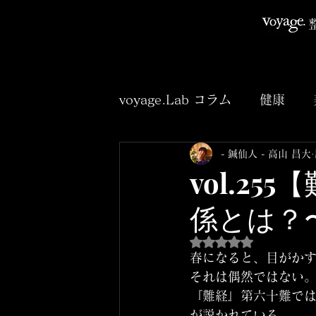
voyage.Lab コラム
健康
- 鍼仙人 - 高山 昌大
臨床
アニメ
小説
vol.2
係とは？
5つ星のうちNaNと
春になると、目がかす
それは偶然ではない。
『難経』第六十難では
が説かれている。