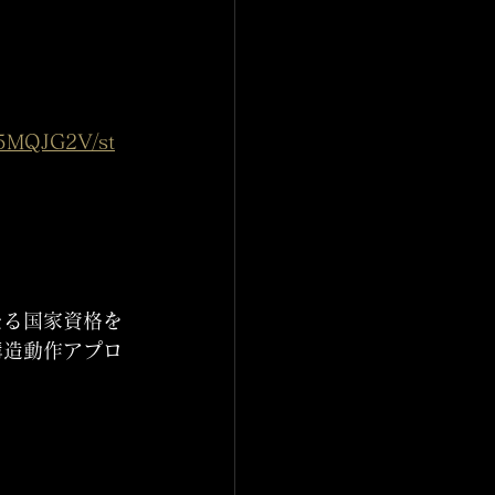
15MQJG2V/st
たる国家資格を
構造動作アプロ