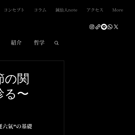
コンセプト
コラム
鍼仙人note
アクセス
More
紹介
哲学
節の関
診る〜
運六氣”の基礎