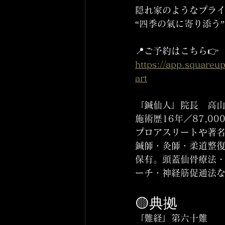
隠れ家のようなプラ
“四季の氣に寄り添う
📍ご予約はこちら👉 
https://app.square
art
『鍼仙人』院長　高山
施術歴16年／87,0
プロアスリートや著
鍼師・灸師・柔道整
保有。頭蓋仙骨療法
ーチ・神経筋促通法
🟡典拠
『難経』第六十難