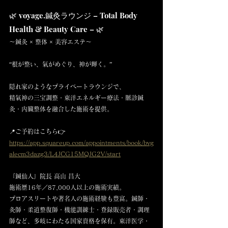
🌿 voyage.鍼灸ラウンジ – Total Body 
Health & Beauty Care – 🌿
〜鍼灸 × 整体 × 美容エステ〜
“根が整い、氣がめぐり、神が輝く。”
隠れ家のようなプライベートラウンジで、
精氣神の三宝調整・東洋エネルギー療法・脈診鍼
灸・内臓整体を融合した施術を提供。
📍ご予約はこちら👉 
https://app.squareup.com/appointments/book/bvg
alecm3dazg3/L4JCG15MQJG2V/start
『鍼仙人』院長 高山 昌大
施術歴16年／87,000人以上の施術実績。
プロアスリートや著名人の施術経験も豊富。鍼師・
灸師・柔道整復師・機能訓練士・登録販売者・調理
師など、多岐にわたる国家資格を保有。東洋医学・