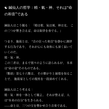
☯️ 鍼仙人の哲学：精・氣・神、それは“命
の和音”である
鍼仙人はこう観る： 「精は根、氣は風、神は光。 こ
の三つが響き合えば、命は旋律を奏でる。」
つまり、施術とは、 “音の狂った和音”を静かに調律
する行為であり、 それが心にも身体にも深く届いて
いくのだ。
精・氣・神。
この三者は、まるで別々のように語られるが、 本来
は“命の姿”そのものである。
『難経』第七十六難は、 その繋がりと循環を知るこ
とで、 施術家としての視座を一段深めてくれる。
鍼仙人はこう考える：
精・氣・神を一体として観よ。 それが整えば、人
は“本来の自分”を生きられる。
——命とは、三つの宝を響かせ合う音楽である。