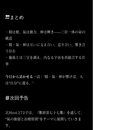
🔚まとめ
・精は根、氣は動力、神は輝き——三位一体の命の
構造 
・精・氣・神は互いに支え合い、巡り合い、響き合
う存在 
・施術とは三宝を調え、内なる宇宙を再統合する仕
事
今日から活かせる一言：
"精・氣・神が響けば、人
は“自分”に還る。"
📘次回予告
次回vol.272では、『難経第七十七難』を通して、 
“氣の強弱と治療原則”をテーマに展開していきま
す。