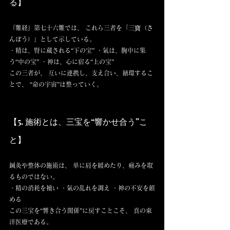
る】
『難経』第七十六難では、 これら三者を「三寶（さ
んぽう）」として示している。
・精は、腎に蔵される“下の宝” ・氣は、胸中に集
う“中の宝” ・神は、心に宿る“上の宝”
この三者が、 互いに連携し、支え合い、循環するこ
とで、 “命の宇宙”は整っていく。
【5. 施術とは、三宝を“響かせ合う”こ
と】
鍼灸や整体の施術は、 単に肩を緩めたり、痛みを取
るものではない。
・精の消耗を補い ・氣の乱れを調え ・神の不安を鎮
める
この三宝を“響き合う関係”に戻すことこそ、 真の東
洋医療である。