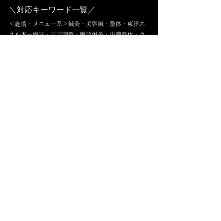
＼対応キーワード一覧／
＜施術・メニュー系＞鍼灸・美容鍼・整体・東洋エ
ネルギー療法・三宝調整・脈診鍼灸・内臓整体・ク
ラニオ・ボディケア・経絡調整・構造調整・氣功
＜症状・お悩み系＞肩こり・腰痛・体質改善・眼精
疲労・更年期ケア・自律神経の乱れ・疲労感・冷
え・睡眠の質・のぼせ・だるさ・内臓の不調・氣の
偏り・集中力低下・不安感
＜ケア対象・ターゲット別＞更年期世代・産後ケ
ア・高齢者ケア・内臓疲労ケア・氣質調整・魂のケ
ア・感受性が高い方・精神面も重視する方・美容と
健康を両立したい方
＜施設タイプ・専門性＞鍼灸院・整体院・東洋エネ
ルギー施設・内臓調整専門院・ホリスティックサロ
ン・経絡療法施設・美容鍼院・精神身体療法センタ
ー
＜学術・教育学科＞東洋医学概論・臨床医学総論・
経絡経穴学・氣功・身体構造論・心理生理学・臨床
東洋哲学・魂の東洋医療・内臓医学・東洋エネルギ
ー学