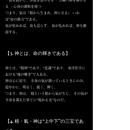
・血を動かし、津液を巡らせる ・五臓六腑を働かせ
る ・心身の調和を保つ
つまり、氣は「精から生まれ、神に至る」 いわ
ば“命の動力”である。
氣が枯れれば、血も巡らず、 氣が乱れれば、神も動
揺する。
【3. 神とは、命の輝きである】
神とは、“精神”であり、“意識”であり、 東洋医学に
おける“魂の働き”でもある。
神は心に宿り、 全身の氣が調っているときにのみ、 
穏やかに、明るく、鋭く、輝く。
つまり、神は、 精という根から氣が生じ、 その氣が
全身を調えた果てに“現れる光”なのだ。
【4. 精・氣・神は“上中下”の三宝であ