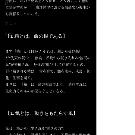
今回は、命の三要素をどう捉え、どう統合して施術
哲学
に活かすのか—— 東洋医学における最高次の視座か
臨床
ら深掘りしていこう。
アニメ
小説
【1. 精とは、命の根である】
まず「精」とは何か？ それは、親から受け継い
だ“先天の氣”と、 飲食・呼吸から取り入れる“後天の
氣”が蓄積され、 身体の“根”として存在するもの。
腎に蔵される精は、 骨を育て、髄を生み、成長・老
化・生殖を司る。
まさに、「精」は、命の根源であり、 消耗すれば、
生命力そのものが揺らぐことになる。
【2. 氣とは、動きをもたらす風】
氣は、精から化生される“動きの力”。