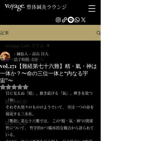
整体鍼灸ラウンジ
記事
voyage.Lab コラム
- 鍼仙人 - 高山 昌大
voyage.Lab コラム
読了時間: 5分
vol.271【難経第七十六難】精・氣・神は
健康
一体か？〜命の三位一体と“内なる宇
宙”〜
美容
5つ星のうちNaNと評価されています。
母子
目に見えぬ「精」。動き続ける「氣」。輝きを放つ
「神」。
鍼仙人古術
それぞれ別々のもののようでいて、 実は一つの命を
運動
構成する三本柱。
『難経』第七十六難では、 この“精・氣・神”の関係
鍼仙人秘術
性について、 哲学的かつ臨床的な観点から語られて
紹介
いる。