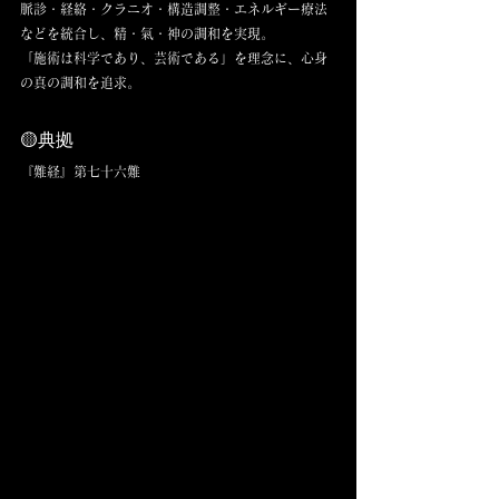
脈診・経絡・クラニオ・構造調整・エネルギー療法
などを統合し、精・氣・神の調和を実現。
「施術は科学であり、芸術である」を理念に、心身
の真の調和を追求。
🟡典拠
『難経』第七十六難