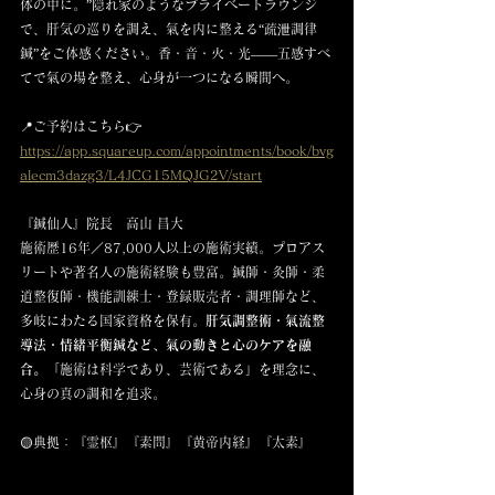
体の中に。”隠れ家のようなプライベートラウンジ
で、肝気の巡りを調え、氣を内に整える“疏泄調律
鍼”をご体感ください。香・音・火・光——五感すべ
てで氣の場を整え、心身が一つになる瞬間へ。
📍ご予約はこちら👉 
https://app.squareup.com/appointments/book/bvg
alecm3dazg3/L4JCG15MQJG2V/start
『鍼仙人』院長　高山 昌大
施術歴16年／87,000人以上の施術実績。プロアス
リートや著名人の施術経験も豊富。鍼師・灸師・柔
道整復師・機能訓練士・登録販売者・調理師など、
多岐にわたる国家資格を保有。
肝気調整術・氣流整
導法・情緒平衡鍼など、氣の動きと心のケアを融
合。
「施術は科学であり、芸術である」を理念に、
心身の真の調和を追求。
🟡典拠：『霊枢』『素問』『黄帝内経』『太素』