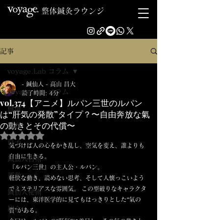
整体鍼灸ラウンジ
記事
voyage.Lab コラム
- 鍼仙人 - 高山 昌大
voyage.Lab コラム
読了時間: 4分
vol.374【アニメ】ルパン三世のルパン
健康
は“肝気の発散”タイプ？〜自由奔放な氣
の動きとその代償〜
美容
5つ星のうちNaNと評価されています。
母子
気づけば人の心をかき乱し、空気を変え、誰よりも
自由に生きる。
鍼仙人古術
『ルパン三世』の主人公・ルパン。
運動
軽快な動き、読めない思考、そして人懐っこいよう
でミステリアスな雰囲気。 この型破りなキャラクタ
鍼仙人秘術
ーには、東洋医学的に見てもはっきりとした“氣の
紹介
質”がある。