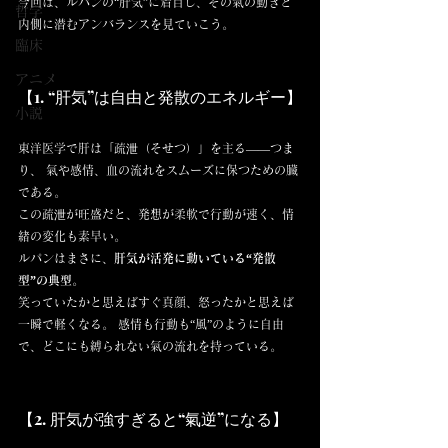
今回は、ルパンの“肝気”に着目し、その氣の動きと
哲学
内側に潜むアンバランスを見ていこう。
臨床
アニメ
【1. “肝気”は自由と発散のエネルギー】
小説
東洋医学で肝は「疏泄（そせつ）」を主る——つま
り、 氣や感情、血の流れをスムーズに保つための臓
である。
この疏泄が旺盛だと、発想が柔軟で行動が速く、情
緒の変化も素早い。
ルパンはまさに、
肝気が活発に動いている“発散
型”の典型
。
笑っていたかと思えばすぐ真顔、怒ったかと思えば
一瞬で軽くなる。 感情も行動も“風”のように自由
で、どこにも縛られない氣の流れを持っている。
【2. 肝気が強すぎると“氣逆”になる】