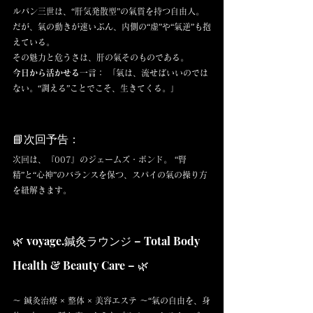
ルパン三世は、“肝気発散型”の氣質を持つ自由人。 
だが、氣の動きが速いぶん、内側の“虚”や“氣逆”も抱
えている。
その魅力と危うさは、肝の氣そのものである。
今日から活かせる一言：
 「氣は、流せばいいのでは
ない。“調える”ことでこそ、生きてくる。」
📘次回予告：
次回は、『007』のジェームズ・ボンド。 “腎
精”と“心神”のバランスを保つ、スパイの氣の操り方
を紐解きます。
🌿 voyage.鍼灸ラウンジ – Total Body 
Health & Beauty Care – 🌿
〜 鍼灸治療 × 整体 × 美容エステ 〜“氣の自由を、身