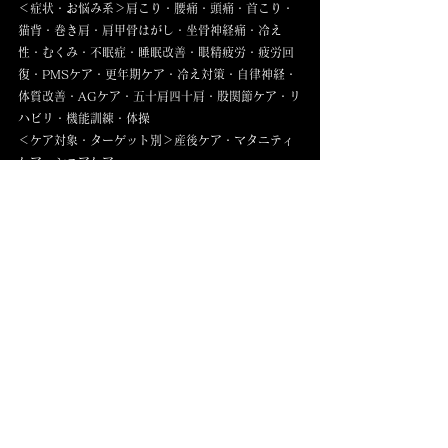
＜症状・お悩み系＞肩こり・腰痛・頭痛・首こり・
猫背・巻き肩・肩甲骨はがし・坐骨神経痛・冷え
性・むくみ・不眠症・睡眠改善・眼精疲労・疲労回
復・PMSケア・更年期ケア・冷え対策・自律神経・
体質改善・AGケア・五十肩四十肩・股関節ケア・リ
ハビリ・機能訓練・体操
＜ケア対象・ターゲット別＞産後ケア・マタニティ
ケア・シニアケア
＜対応エリア＞東京都・足立区・六町・南花畑・北
綾瀬・綾瀬・青井・梅島・西新井・谷在家・舎人・
見沼代親水公園・浅草・北千住・南千住・上野・日
暮里・西日暮里・秋葉原・表参道・銀座・有楽町・
豊洲・東京駅・丸の内・世田谷・品川・渋谷・恵比
寿・中目黒・吉祥寺・高円寺・荻窪・三鷹・葛西・
西葛西・東陽町・人形町・八潮・三郷・南流山・流
山おおたかの森・流山セントラルパーク・柏の葉キ
ャンパス・松戸・我孫子・幕張・千葉市・草加・越
谷・川口・大宮・浦和・守谷・つくばみらい・みら
い平・研究学園・つくば・千代田区・中央区・台東
区・荒川区・世田谷区・品川区・葛飾区・江戸川