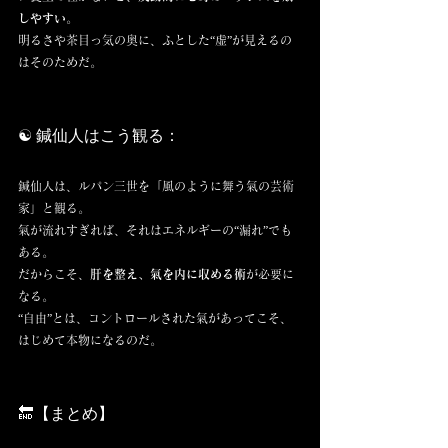
しやすい
。
明るさや茶目っ気の奥に、ふとした“虚”が見えるの
はそのためだ。
☯️ 鍼仙人はこう観る：
鍼仙人は、ルパン三世を「風のように舞う氣の芸術
家」と観る。
氣が流れすぎれば、それはエネルギーの“漏れ”でも
ある。
だからこそ、
肝を整え、氣を内に収める術
が必要に
なる。
“自由”とは、コントロールされた氣があってこそ、 
はじめて本物になるのだ。
🔚【まとめ】