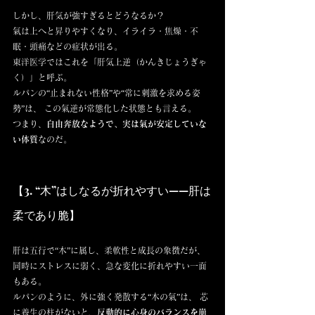
しかし、肝気が強すぎるとどうなるか？
氣は上へと昇りやすくなり、イライラ・焦燥・不
眠・頭痛などの症状が出る。
東洋医学ではこれを「肝気上逆（かんきじょうぎゃ
く）」と呼ぶ。
ルパンの“止まれない性格”や“常に刺激を求める姿
勢”は、 この氣逆が常態化した状態とも言える。
つまり、
自由奔放なようで、実は氣が安定していな
い体質
なのだ。
【3. “木”はしなるが折れやすい——肝は
柔であり脆】
肝は五行で“木”に属し、柔軟性と成長の象徴だが、 
同時にストレスに弱く、急な変化に折れやすい一面
もある。
ルパンのように、外に強く発散する“木の氣”は、 芯
に養生の柱がないと、
反動的に心身のバランスを崩