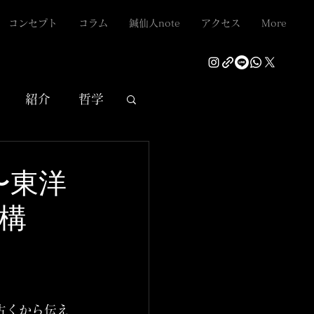
コンセプト
コラム
鍼仙人note
アクセス
More
紹介
哲学
〜東洋
構
古くから伝え