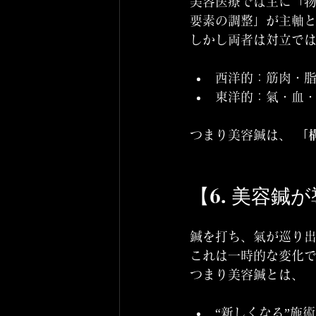
美容医療では主に「物
要素の調整」が主軸
しかし両者は対立では
西洋的：筋肉・
東洋的：氣・血
つまり美容鍼は、 
「
【6. 美容鍼
鍼を打ち、氣が巡り出
これは一時的な変化で
つまり美容鍼とは、
“新しくなる”施