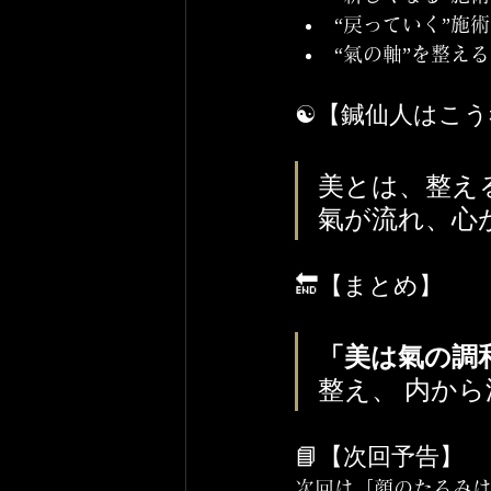
“戻っていく”施
“氣の軸”を整え
☯️【鍼仙人はこ
美とは、整え
氣が流れ、心
🔚【まとめ】
「美は氣の調
整え、 内か
📘【次回予告】
次回は「顔のたるみ