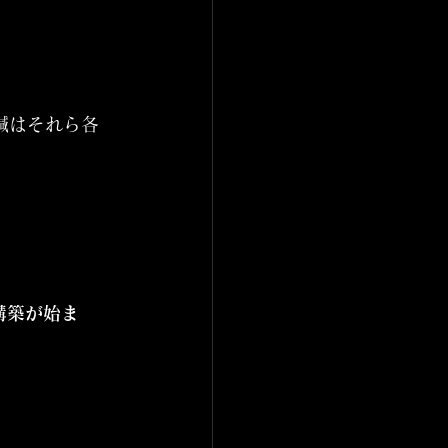
鍼はそれら各
構築が始ま