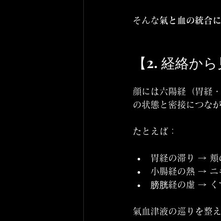
そんな
氣と血の統合に
【2. 経絡
顔には六陽経（胃経・
の状態と密接につな
たとえば：
胃経の滞り → 
小腸経の熱 → 
膀胱経の虚 → 
氣血津液の巡りを整え