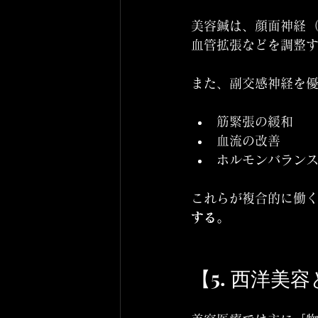
美容鍼は、顔面神経（
血管拡張などを調整
また、副交感神経を
筋緊張の緩和
血流の改善
ホルモンバラン
これらが複合的に働く
する。
【5. 西洋美