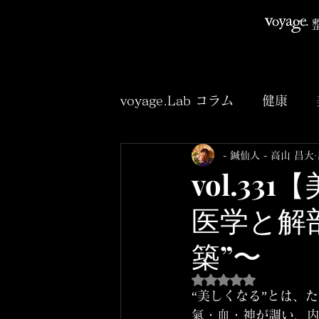
voyage.Lab コラム
健康
- 鍼仙人 - 高山 昌大
臨床
アニメ
小説
vol.3
医学と解
築”〜
5つ星のうちNaNと
“美しくなる”とは、
氣・血・神が調い、内