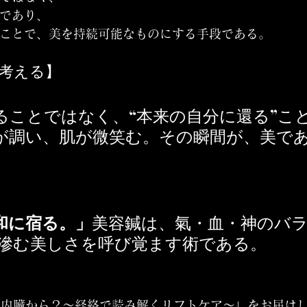
術であり、
ることで、美を持続可能なものにする手段である。
う考える】
ることではなく、“本来の自分に還る”こ
が調い、肌が微笑む。その瞬間が、美で
和に宿る。」
美容鍼は、氣・血・神のバ
ら滲む美しさを呼び覚ます術である。
は内臓から？〜経絡で読み解くリフトケア〜」をお届け