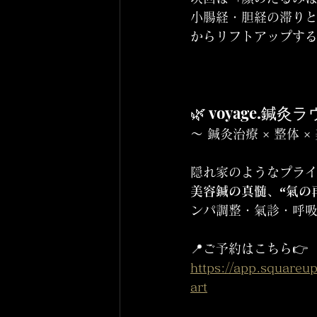
小腸経・胆経の滞り
からリフトアップす
🌿 voyage.鍼灸ラウン
〜 鍼灸治療 × 整体 
隠れ家のようなプラ
美容鍼の真髄、“氣の
ンパ調整・氣診・呼
📍ご予約はこちら👉 
https://app.square
art