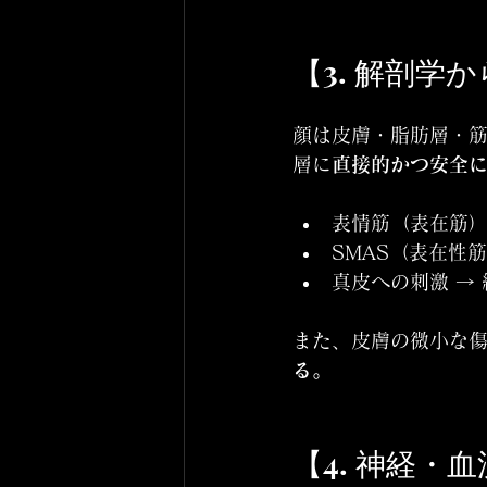
【3. 解剖
顔は皮膚・脂肪層・筋
層に
直接的かつ安全
表情筋（表在筋）
SMAS（表在性
真皮への刺激 →
また、皮膚の微小な傷
る。
【4. 神経