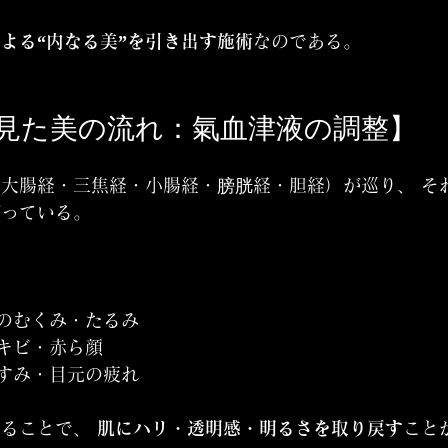
よる“内なる美”を引き出す施術
なのである。
から見た美の流れ：氣血津液の調整】
大腸経・三焦経・小腸経・膀胱経・胆経）が巡り、 そ
がっている。
頬のむくみ・たるみ
ニキビ・赤ら顔
くすみ・目元の疲れ
ることで、 
肌にハリ・透明感・明るさを取り戻す
こと