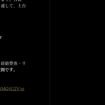
を通して、土台

・経絡整体・リ
空間です。
15MQJG2V/st