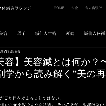
整体鍼灸ラウンジ
HOME
料金
舎人出張所
美容
母子
鍼仙人古術
運動
鍼仙人秘術
読了時間: 5分
31【美容】美容鍼とは何か？
剖学から読み解く“美の再
評価されています。
ただ見た目を変えることではない。
側から光を放つような状態。 それこそが、東洋医学が