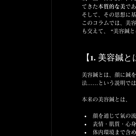
てきた
本質的な美
で
そして、その思想に
このコラムでは、美容
も交えて、 “美容鍼
【1. 美容鍼
美容鍼とは、顔に鍼を
法……という説明で
本来の美容鍼とは、
顔を通じて氣の
表情・肌質・心
体内環境まで含