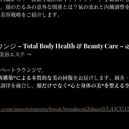
と、顔のたるみの意外な関係とは？氣の流れと内臓調整
る美容戦略をご紹介します。
ジ – Total Body Health & Beauty Care – 
× 美容エステ 〜
イベートラウンジで、
再構築”による本質的な美の回復
をお届けします。鍼灸
吸調律を融合し、
顔だけでなく“心と身体の美”を整える
up.com/appointments/book/bvgalecm3dazg3/L4JCG