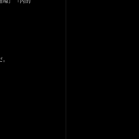
循環」「内的
だ。