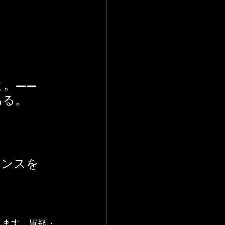
と。——
ある。
ランスを
します。胃経・